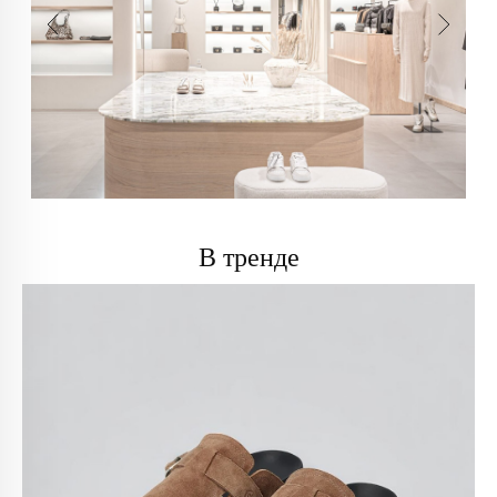
В тренде
info@trendsettica.ru
+7 (966) 019-41-76
Каталог
О нас
Новинки
О брендах в магазине
Аксессуары
Как добраться до магазина
Белье
Новости
Блузы