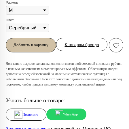
Размер
Цвет
Любую вещь можно
примерить в нашем бутике
К товарам бренда
Добавить в корзину
в ТРЦ «Афимолл»
Адрес:
Москва, Пресненская наб.,
Лонгслив с вырезом хенли выполнен из эластичной смесовой вискозы в рубчик
д.2, ТРЦ «Афимолл», 1 этаж
с нежным женственным металлизированным эффектом. Облегающая модель
дополнена передней застежкой на маленькие металлические пуговицы с
Телефон:
+7 (966) 019-41-76
небольшими сборками. Носи этот лонгслив с джинсами на каждый день или под
пиджаком, чтобы придать деловому комплекту оригинальный штрих.
Узнать больше о товаре:
WhatsApp
Позвоните
Закажите доставку
с примеркой в г. Москве и МО