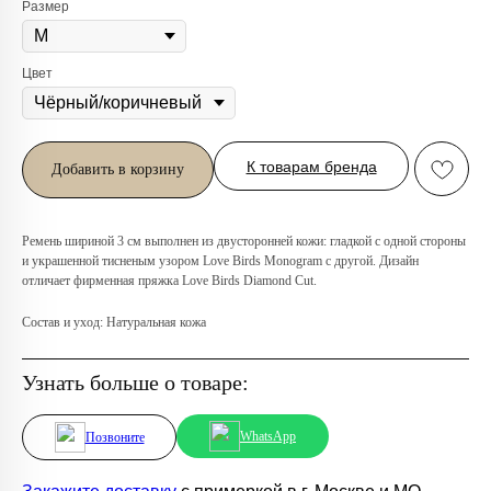
Размер
Цвет
Любую вещь можно
К товарам бренда
примерить в нашем бутике
Добавить в корзину
в ТРЦ «Афимолл»
Адрес:
Москва, Пресненская наб.,
Ремень шириной 3 см выполнен из двусторонней кожи: гладкой с одной стороны
д.2, ТРЦ «Афимолл», 1 этаж
и украшенной тисненым узором Love Birds Monogram с другой. Дизайн
отличает фирменная пряжка Love Birds Diamond Cut.
Телефон:
+7 (966) 019-41-76
Состав и уход: Натуральная кожа
Узнать больше о товаре:
WhatsApp
Позвоните