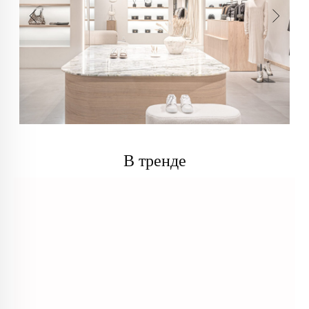
В тренде
info@trendsettica.ru
+7 (966) 019-41-76
Каталог
О нас
Новинки
О брендах в магазине
Аксессуары
Как добраться до магазина
Белье
Новости
Блузы