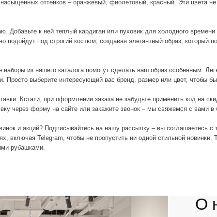
 выберите интересующий вас бренд, размер или цвет, чтобы быстро сортировать
тати, при оформлении заказа не забудьте применить код на скидку, чтобы сделат
ез форму на сайте или закажите звонок – мы свяжемся с вами в ближайшее время
 акций? Подписывайтесь на нашу рассылку – вы соглашаетесь с тем, что будете 
я Telegram, чтобы не пропустить ни одной стильной новинки. Trendsettica.ru – 
шками.
О нас
TRENDSETTICA — это му
женская одежда и аксес
PINKO, Closed, DKNY, afte
Ermanno Firenze, Woolric
В бутике можно найти ка
отобранные винтажные 
лично посещает штаб-кв
стильные вещи, которы
Загляните в TRENDSETTI