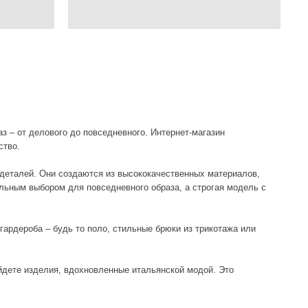
о повседневного. Интернет-магазин
даются из высококачественных материалов,
ля повседневного образа, а строгая модель с
 то поло, стильные брюки из трикотажа или
дохновленные итальянской модой. Это
аш гардероб, но и подчеркнут вашу
четайте с легкими шортами или юбками. Для
рофессиональность. Не забывайте, что
пок. На Trendsettica.ru вы можете легко