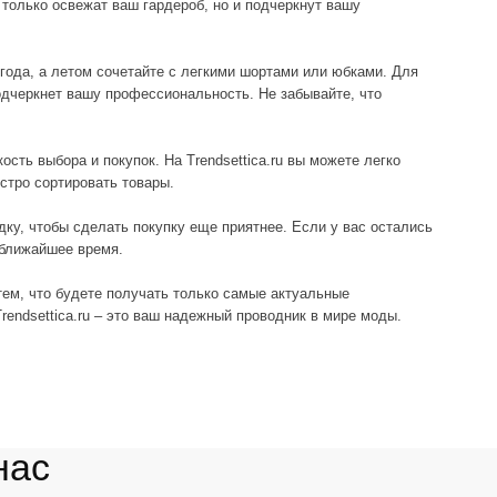
 товары.
ь покупку еще приятнее. Если у вас остались
.
получать только самые актуальные
это ваш надежный проводник в мире моды.
льтибрендовый бутик, где представлены
суары от ведущих мировых брендов, таких как
rlabel, Gianni Charini, Enterprise Japan, Kocca,
h, Jakke, Nude.
к последние коллекции, так и тщательно
модели. Учредитель бренда Наталья Романюк
артиры брендов, чтобы выбрать уникальные и
е будут представлены в TRENDSETTICA.
CA и откройте для себя мир трендов, стиля и