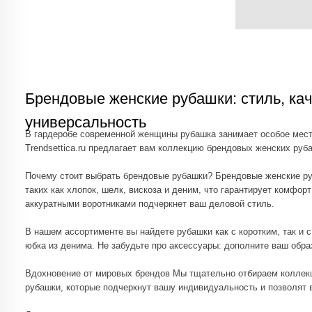
Брендовые женские рубашки: стиль, качество
универсальность
В гардеробе современной женщины рубашка занимает особое место. Это ун
Trendsettica.ru предлагает вам коллекцию брендовых женских рубашек, где
Почему стоит выбрать брендовые рубашки? Брендовые женские рубашки – 
таких как хлопок, шелк, вискоза и деним, что гарантирует комфорт в носк
аккуратными воротниками подчеркнет ваш деловой стиль.
В нашем ассортименте вы найдете рубашки как с коротким, так и с длинны
юбка из денима. Не забудьте про аксессуары: дополните ваш образ клатч
Вдохновение от мировых брендов Мы тщательно отбираем коллекции, чтоб
рубашки, которые подчеркнут вашу индивидуальность и позволят вам быть
Для тех, кто предпочитает яркие акценты, мы подготовили модели насыщен
уверенность в себе.
Рубашка – это вещь, которую можно адаптировать к любому случаю. Добавь
офисного дресс-кода рубашки с лаконичными воротниками идеально подойд
аксессуары играют важную роль в завершении образа.
Брендовые шапки, стильные комплекты украшений или подарочные наборы из