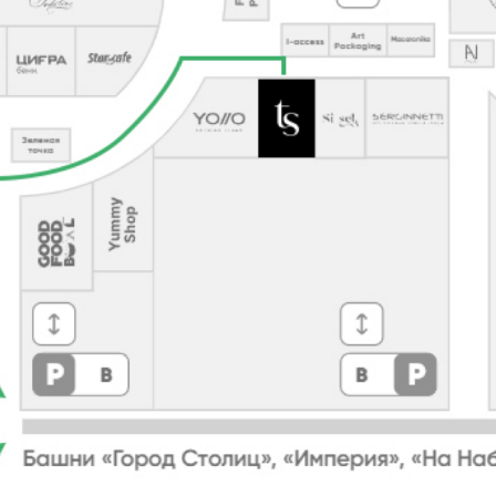
О нас
Аксессуары
Белье
О брендах в магазине
Брюки
Верхняя одежда
Как добраться до
Жакеты и
Кардиганы и
магазина
жилеты
бомберы
Новости
Обувь
Платья
Контакты
Рубашки
Сумки
Блог
Худи и свитшоты
Шорты
+7 (966) 019-41-76
Аутлет
info@trendsettica.ru