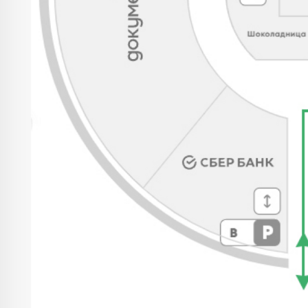
Каталог
Новинки
Блузы
Джинсы
Лонгсливы
Пуловеры
и джемперы
Футболки и
ИП Романюк Н.Н.
майки
ИНН 616110027633
Юбки
ОГРНИП 317774600562272