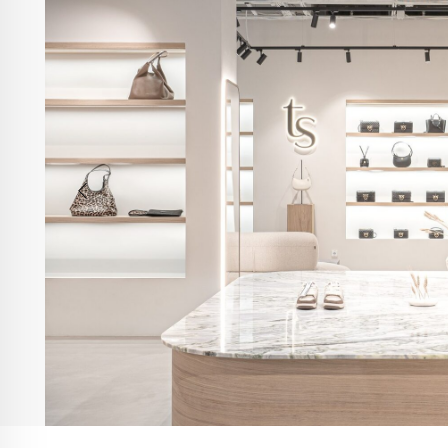
Контакты
Москва, Пресненская наб., д.2, ТРЦ «Афимолл», 1 этаж
info@trendsettica.ru
+7 (966) 019-41-76