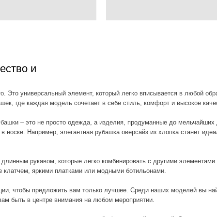
 и
иверсальный элемент, который легко вписывается в любой образ – от делового д
 каждая модель сочетает в себе стиль, комфорт и высокое качество.
это не просто одежда, а изделия, продуманные до мельчайших деталей. Они соз
е. Например, элегантная рубашка оверсайз из хлопка станет идеальным выбором д
м рукавом, которые легко комбинировать с другими элементами гардероба – будь
ем, яркими платками или модными ботильонами.
ы предложить вам только лучшее. Среди наших моделей вы найдете изделия, в
 в центре внимания на любом мероприятии.
ных оттенков – оранжевый, фиолетовый, красный. Эти цвета не только освежат в
те к ней теплый кардиган или пуховик для холодного времени года, а летом со
ут под строгий костюм, создавая элегантный образ, который подчеркнет вашу п
 нашего каталога помогут сделать ваш образ особенным. Легкость выбора и поку