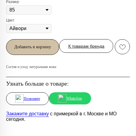
Размер
Цвет
Любую вещь можно
примерить в нашем бутике
в ТРЦ «Афимолл»
К товарам бренда
Добавить в корзину
Адрес:
Москва, Пресненская наб.,
д.2, ТРЦ «Афимолл», 1 этаж
Телефон:
+7 (966) 019-41-76
Состав и уход: натуральная кожа
Узнать больше о товаре:
WhatsApp
Позвоните
Закажите доставку
с примеркой в г. Москве и МО
сегодня.