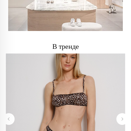
В тренде
info@trendsettica.ru
+7 (966) 019-41-76
Каталог
О нас
Новинки
О брендах в магазине
Аксессуары
Как добраться до магазина
Белье
Новости
Блузы
Блог
Брюки
Верхняя одежда
Контакты
Джинсы
Жакеты и жилеты