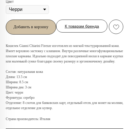
Цвет
К товарам бренда
Добавить в корзину
Кошелек Gianni Chiarini Firenze изготовлен из мягкой текстурированной кожи.
Имеет верхнюю застежку с клапаном. Внутри различные многофункциональные
плоские карманы. Идеально подходит для повседневной носки в кармане куртки
или маленькой сумке благодаря своему размеру и эргономичному дизайну.
Любую вещь можно
примерить в нашем бутике
Состав: натуральная кожа
в ТРЦ «Афимолл»
Длина: 13.5 см
Ширина: 8.5 см
Адрес:
Москва, Пресненская наб.,
Ширина дна: 3 см
д.2, ТРЦ «Афимолл», 1 этаж
Цвет: черри
Фурнитура: серебро
Телефон:
+7 (966) 019-41-76
Отделение: 8 слотов для банковских карт, отдельный отсек для монет на молнии,
отдельное отделение для купюр.
Страна производитель: Италия