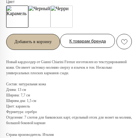
Цвет
К товарам бренда
Добавить в корзину
Новый кардхолдер от Gianni Chiarini Firenze изготовлен из текстурированной
кожи. Он имеет застежку-молнию сверху и язычок в тон. Несколько
Любую вещь можно
универсальных плоских карманов сзади.
примерить в нашем бутике
Состав: натуральная кожа
в ТРЦ «Афимолл»
Длина: 13 см
Ширина: 7,7 см
Адрес:
Москва, Пресненская наб.,
Ширина дна: 1,5 см
д.2, ТРЦ «Афимолл», 1 этаж
Цвет: карамель
Телефон:
+7 (966) 019-41-76
Фурнитура: серебро
Отделение: 7 слотов для банковских карт, отдельный отсек для монет на молнии,
большой боковой карман
Страна производитель: Италия