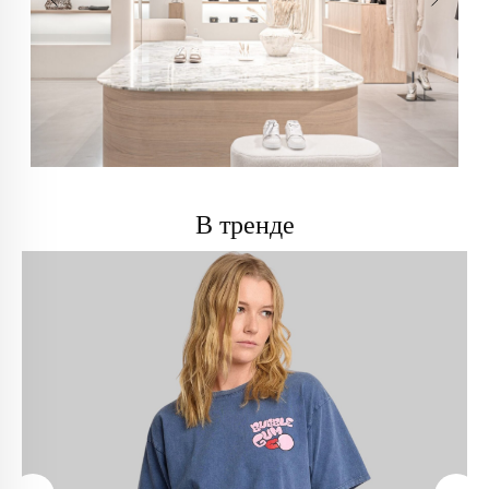
В тренде
info@trendsettica.ru
+7 (966) 019-41-76
Каталог
О нас
Новинки
О брендах в магазине
Аксессуары
Как добраться до магазина
Белье
Новости
Блузы
Блог
Брюки