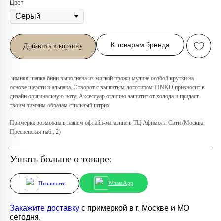
Цвет
К товарам бренда
Добавить в корзину
Любую вещь можно
примерить в нашем бутике
в ТРЦ «Афимолл»
Зимняя шапка бини выполнена из мягкой пряжи мулине особой крутки на
основе шерсти и альпака. Отворот с вышитым логотипом PINKO привносит в
дизайн оригинальную ноту. Аксессуар отлично защитит от холода и придаст
Адрес:
Москва, Пресненская наб.,
твоим зимним образам стильный штрих.
д.2, ТРЦ «Афимолл», 1 этаж
Телефон:
+7 (966) 019-41-76
Примерка возможна в нашем офлайн-магазине в ТЦ Афимолл Сити (Москва,
Пресненская наб., 2)
Узнать больше о товаре:
WhatsApp
Позвоните
Закажите доставку
с примеркой в г. Москве и МО
сегодня.