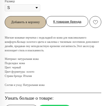
Размер
К товарам бренда
Добавить в корзину
Мягкие кожаные перчатки с подкладкой из кожи для максимального
Любую вещь можно
комфорта.Кольцо золотого цвета и заклепка с тисненым логотипом дополняют
дизайн, придавая ему неподвластную времени элегантность.Этот аксессуар
примерить в нашем бутике
воплощает стиль и изысканность.
в ТРЦ «Афимолл»
Материал: натуральная кожа
Адрес:
Москва, Пресненская наб.,
Подкладка: кожа
д.2, ТРЦ «Афимолл», 1 этаж
Цвет: черный
Цвет фурнитуры: золото
Телефон:
+7 (966) 019-41-76
Страна бренда: Италия
Состав и уход: Натуральная кожа
Узнать больше о товаре: