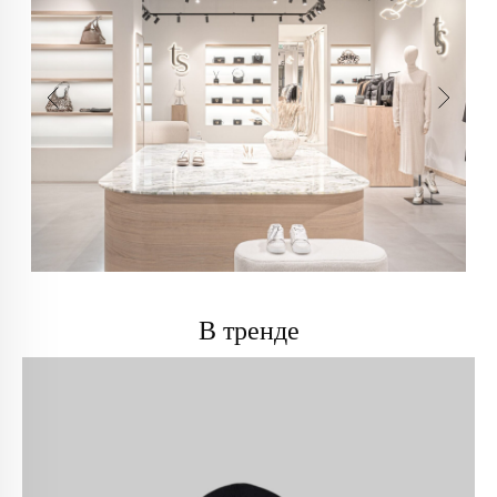
В тренде
info@trendsettica.ru
+7 (966) 019-41-76
Каталог
О нас
Новинки
О брендах в магазине