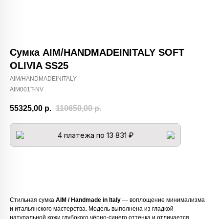
Сумка AIM/HANDMADEINITALY SOFT
OLIVIA SS25
AIM/HANDMADEINITALY
AIM001T-NV
55325,00
р.
110650,00
р.
4 платежа по 13 831 ₽
Добавить в корзину
Стильная сумка
AIM / Handmade in Italy
— воплощение минимализма
и итальянского мастерства. Модель выполнена из гладкой
натуральной кожи глубокого чёрно-синего оттенка и отличается