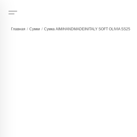
Главная
/
Сумки
/
Сумка AIM/HANDMADEINITALY SOFT OLIVIA SS25