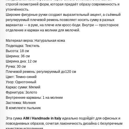
строгой геометрией форм, которая придаёт образу современность и
утончённость.
Широкие фигурные ручки создают выразительный акцент, а съёмный
регулируемый плечевой ремень позволяет носить сумку в разных
вариантах — в руке, на плече или кросс-боди. Внутри — просторное
отделение и карман на молнии для мелочей.
Материал верха: Натуральная кожа
Подкладка: Текстиль
Высота: 18 см
Ширина: 36 см
Ширина дна: 12 см
Ручка: 30 см
Плечевой ремень: регулируемый до120 см
Любую вещь можно
Цвет: Темно-синий
примерить в нашем бутике
Узор: Однотонный
в ТРЦ «Афимолл»
Каркас сумки: Мягкий
Фурнитура: Золото
Адрес:
Москва, Пресненская наб.,
Внутренние карманы: 1 на молнии
д.2, ТРЦ «Афимолл», 1 этаж
Застежка: Молния
В комплекте пыльник
Телефон:
+7 (966) 019-41-76
Эта сумка
AIM / Handmade in Italy
идеально подойдёт для офисных и
повседневных образов, сочетая лаконичность дизайна с безупречным
качеством исполнения.