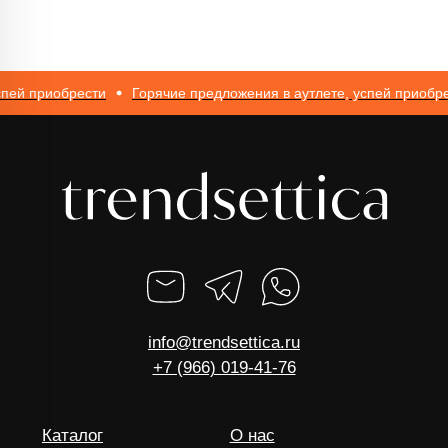
пей приобрести
Горячие предложения в аутлете, успей приобрес
ИП Романюк Н.Н.
ИНН 616110027633
ОГРНИП 317774600562272