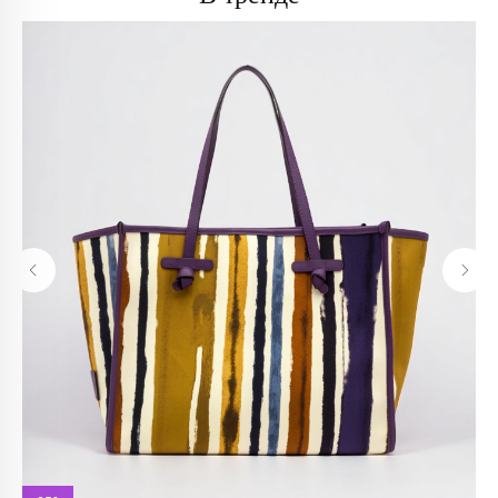
info@trendsettica.ru
+7 (966) 019-41-76
Каталог
О нас
Новинки
О брендах в магазине
Аксессуары
Как добраться до магазина
Белье
Новости
Блузы
Блог
Брюки
Верхняя одежда
Контакты
Джинсы
Жакеты и жилеты
Покупателям
Кардиганы и бомберы
Лонгсливы
Оплата и доставка
Обувь
Возврат
Платья
Как оформить заказ
Пуловеры и джемперы
Рубашки
Политика
Сумки
конфиденциальности
Футболки и майки
Худи и свитшоты
Политика обработки
Шорты
персональных данных
Юбки
Реквизиты
Аутлет
Оферта