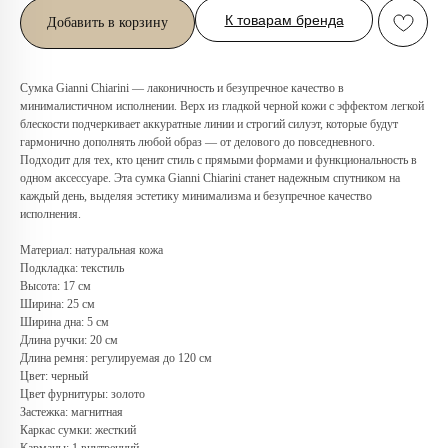
К товарам бренда
Добавить в корзину
Сумка Gianni Chiarini — лаконичность и безупречное качество в
минималистичном исполнении. Верх из гладкой черной кожи с эффектом легкой
блескости подчеркивает аккуратные линии и строгий силуэт, которые будут
гармонично дополнять любой образ — от делового до повседневного.
Подходит для тех, кто ценит стиль с прямыми формами и функциональность в
одном аксессуаре. Эта сумка Gianni Chiarini станет надежным спутником на
каждый день, выделяя эстетику минимализма и безупречное качество
исполнения.
Материал: натуральная кожа
Подкладка: текстиль
Любую вещь можно
Высота: 17 см
примерить в нашем бутике
Ширина: 25 см
Ширина дна: 5 см
в ТРЦ «Афимолл»
Длина ручки: 20 см
Длина ремня: регулируемая до 120 см
Адрес:
Москва, Пресненская наб.,
Цвет: черный
д.2, ТРЦ «Афимолл», 1 этаж
Цвет фурнитуры: золото
Телефон:
+7 (966) 019-41-76
Застежка: магнитная
Каркас сумки: жесткий
Карманы: 1 внутренний