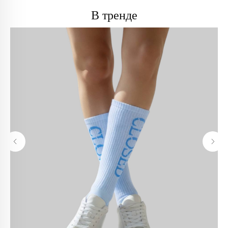
В тренде
info@trendsettica.ru
+7 (966) 019-41-76
Каталог
О нас
Новинки
О брендах в магазине
Аксессуары
Как добраться до магазина
Белье
Новости
Блузы
Блог
Брюки
Верхняя одежда
Контакты
Джинсы
Жакеты и жилеты
Покупателям
Кардиганы и бомберы
Лонгсливы
Оплата и доставка
Обувь
Возврат
Платья
Как оформить заказ
Пуловеры и джемперы
Рубашки
Политика
Сумки
конфиденциальности
Футболки и майки
Худи и свитшоты
Политика обработки
Шорты
персональных данных
Юбки
Реквизиты
Аутлет
Оферта