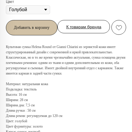
Цвет
К товарам бренда
Добавить в корзину
Культовая сумка Helena Round от Gianni Chiarini из зернистой кожи имеет
структурированный дизайн с современной и яркой привлекательностью.
Классическая, но в то же время чрезвычайно актуальная, сумка оснащена двумя
плечевыми ремнями: одним из ткани и одним дополнительным из кожи, оба
регулируемые и съемные. Имеет двойной внутренний отдел с карманом. Также
имеется карман в задней части сумки.
Материал: натуральная кожа
Подкладка: текстиль
Любую вещь можно
Высота: 16 см
примерить в нашем бутике
Ширина: 28 см
в ТРЦ «Афимолл»
Ширина дна: 7,5 см
Длина ручки : 50 см
Адрес:
Москва, Пресненская наб.,
Длина ремня: регулируемая до 120 см
д.2, ТРЦ «Афимолл», 1 этаж
Цвет: голубой
Цвет фурнитуры: золото
Телефон:
+7 (966) 019-41-76
Каркас сумки: жесткий