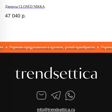
Джинсы CLOSED NIKKA
CR
ИП Романюк Н.Н.
ИНН 616110027633
47 040
р.
1 
ОГРНИП 317774600562272
Горячие предложения в аутлете, успей приобрести
Горячие 