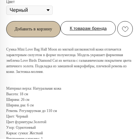
Цвет
К товарам бренда
Добавить в корзину
Сумка Mini Love Bag Half Moon из мягкой шелковистой кожи отличается
характерным силуэтом в форме полумесяца. Модель украшает фирменная
эмблема Love Birds Diamond Cut из металла с гальваническим покрытием цвета
античного золота. Подкладка из замшевой микрофибры, плечевой ремень из
кожи. Застежка-молния.
Любую вещь можно
Материал верха: Натуральная кожа
примерить в нашем бутике
Высота: 18 см
в ТРЦ «Афимолл»
Ширина: 26 см
Ширина дна: 6 см
Адрес:
Москва, Пресненская наб.,
Ремень: Регулируемая до 110 см
д.2, ТРЦ «Афимолл», 1 этаж
Цвет: Черный
Цвет фурнитуры:Золотой
Телефон:
+7 (966) 019-41-76
Узор: Однотонный
Каркас сумки: Жесткий
Внутренние карманы: 1