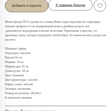
К товарам бренда
Добавить в корзину
Икона бренда DUA сделана из соломы.Имеет одно отделение без подкладки,
верхние профили из текстурированной кожи и двойные ручки в тон
,дополняется подходящим клатчем на молнии. Практичная и простая, это
идеальная сумка, которая подчеркнет любой образ. Ее можно носить в руках или
на плече.
Материал: рафия
Любую вещь можно
Подкладка: текстиль
примерить в нашем бутике
Высота:34 см
в ТРЦ «Афимолл»
Ширина: 34 см
Ширина дна: 16 см
Длина ручек: 44 см
Адрес:
Москва, Пресненская наб.,
Цвет: бежевый
д.2, ТРЦ «Афимолл», 1 этаж
Цвет фурнитуры: золотой
Телефон:
+7 (966) 019-41-76
Каркас сумки: мягкий
Застежка: магнитная
Размер косметички: 28х18х1
В комплекте пыльник