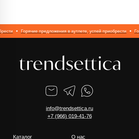
ОГРНИП 317774600562272
ести
Горячие предложения в аутлете, успей приобрести
Горя