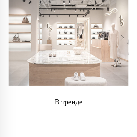
В тренде
info@trendsettica.ru
+7 (966) 019-41-76
Каталог
О нас