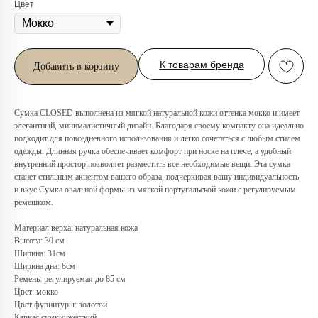
Цвет
К товарам бренда
Добавить в корзину
Сумка CLOSED выполнена из мягкой натуральной кожи оттенка мокко и имеет
элегантный, минималистичный дизайн. Благодаря своему компакту она идеально
подходит для повседневного использования и легко сочетаться с любым стилем
одежды. Длинная ручка обеспечивает комфорт при носке на плече, а удобный
внутренний простор позволяет разместить все необходимые вещи. Эта сумка
станет стильным акцентом вашего образа, подчеркивая вашу индивидуальность
Любую вещь можно
и вкус.Сумка овальной формы из мягкой португальской кожи с регулируемым
ремешком.
примерить в нашем бутике
в ТРЦ «Афимолл»
Материал верха: натуральная кожа
Высота: 30 см
Адрес:
Москва, Пресненская наб.,
Ширина: 31см
д.2, ТРЦ «Афимолл», 1 этаж
Ширина дна: 8см
Ремень: регулируемая до 85 см
Телефон:
+7 (966) 019-41-76
Цвет: мокко
Цвет фурнитуры: золотой
Каркас сумки: жесткий