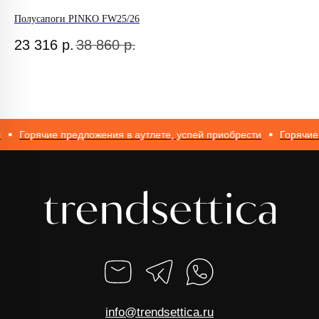
Полусапоги PINKO FW25/26
Ру
ИП Романюк Н.Н.
ИНН 616110027633
23 316
р.
38 860
р.
2
ОГРНИП 317774600562272
Горячие предложения в аутлете, успей приобрести
Горячие пр