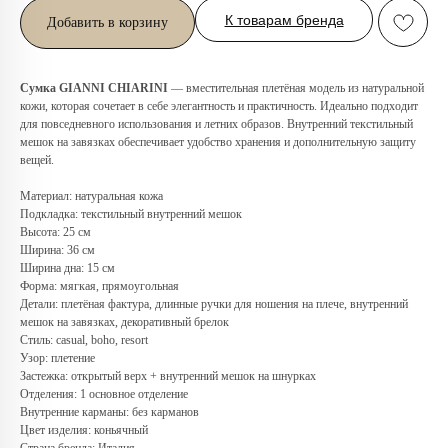
К товарам бренда
Добавить в корзину
Сумка GIANNI CHIARINI
— вместительная плетёная модель из натуральной
кожи, которая сочетает в себе элегантность и практичность. Идеально подходит
для повседневного использования и летних образов. Внутренний текстильный
мешок на завязках обеспечивает удобство хранения и дополнительную защиту
вещей.
Материал: натуральная кожа
Подкладка: текстильный внутренний мешок
Высота: 25 см
Любую вещь можно
Ширина: 36 см
примерить в нашем бутике
Ширина дна: 15 см
в ТРЦ «Афимолл»
Форма: мягкая, прямоугольная
Детали: плетёная фактура, длинные ручки для ношения на плече, внутренний
мешок на завязках, декоративный брелок
Адрес:
Москва, Пресненская наб.,
Стиль: casual, boho, resort
д.2, ТРЦ «Афимолл», 1 этаж
Узор: плетение
Телефон:
+7 (966) 019-41-76
Застежка: открытый верх + внутренний мешок на шнурках
Отделения: 1 основное отделение
Внутренние карманы: без карманов
Цвет изделия: коньячный
Страна бренда: Италия