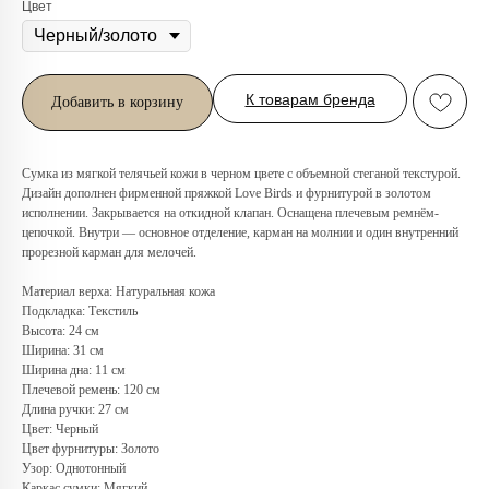
Цвет
К товарам бренда
Добавить в корзину
Сумка из мягкой телячьей кожи в черном цвете с объемной стеганой текстурой.
Дизайн дополнен фирменной пряжкой Love Birds и фурнитурой в золотом
исполнении. Закрывается на откидной клапан. Оснащена плечевым ремнём-
цепочкой. Внутри — основное отделение, карман на молнии и один внутренний
прорезной карман для мелочей.
Материал верха: Натуральная кожа
Любую вещь можно
Подкладка: Текстиль
примерить в нашем бутике
Высота: 24 см
Ширина: 31 см
в ТРЦ «Афимолл»
Ширина дна: 11 см
Плечевой ремень: 120 см
Адрес:
Москва, Пресненская наб.,
Длина ручки: 27 см
д.2, ТРЦ «Афимолл», 1 этаж
Цвет: Черный
Телефон:
+7 (966) 019-41-76
Цвет фурнитуры: Золото
Узор: Однотонный
Каркас сумки: Мягкий