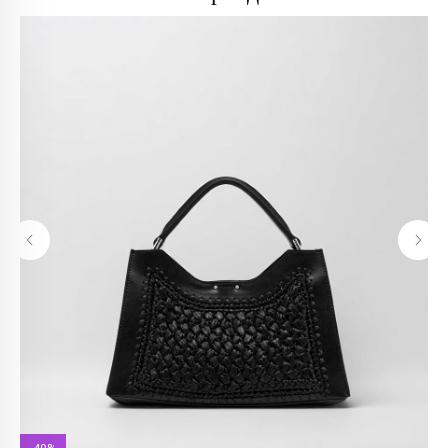
info@trendsettica.ru
+7 (966) 019-41-76
Каталог
О нас
Новинки
О брендах в магазине
Аксессуары
Как добраться до магазина
Белье
Новости
Блузы
Блог
Брюки
Верхняя одежда
Контакты
Джинсы
Жакеты и жилеты
Покупателям
Кардиганы и бомберы
Лонгсливы
Оплата и доставка
Обувь
Возврат
Платья
Как оформить заказ
Пуловеры и джемперы
Рубашки
Политика
Сумки
конфиденциальности
Футболки и майки
Худи и свитшоты
Политика обработки
Шорты
персональных данных
Юбки
Реквизиты
Аутлет
Оферта