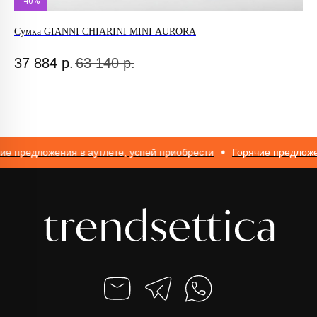
-40%
Сумка GIANNI CHIARINI MINI AURORA
Фу
ИП Романюк Н.Н.
ИНН 616110027633
37 884
р.
63 140
р.
1
ОГРНИП 317774600562272
 предложения в аутлете, успей приобрести
Горячие предложения