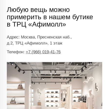
info@trendsettica.ru
+7 (966) 019-41-76
Каталог
О нас
Новинки
О брендах в магазине
Аксессуары
Как добраться до магазина
Белье
Новости
Блузы
Блог
Брюки
Верхняя одежда
Контакты
Джинсы
Жакеты и жилеты
Покупателям
Кардиганы и бомберы