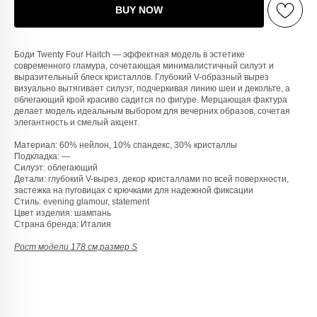
BUY NOW
Боди Twenty Four Haitch — эффектная модель в эстетике
Любую вещь можно
современного гламура, сочетающая минималистичный силуэт и
выразительный блеск кристаллов. Глубокий V-образный вырез
примерить в нашем бутике
визуально вытягивает силуэт, подчеркивая линию шеи и декольте, а
в ТРЦ «Афимолл»
облегающий крой красиво садится по фигуре. Мерцающая фактура
делает модель идеальным выбором для вечерних образов, сочетая
Адрес:
Москва, Пресненская наб.,
элегантность и смелый акцент.
д.2, ТРЦ «Афимолл», 1 этаж
Материал: 60% нейлон, 10% спандекс, 30% кристаллы
Телефон:
+7 (966) 019-41-76
Подкладка: —
Силуэт: облегающий
Детали: глубокий V-вырез, декор кристаллами по всей поверхности,
застежка на пуговицах с крючками для надежной фиксации
Стиль: evening glamour, statement
Цвет изделия: шампань
Страна бренда: Италия
Рост модели 178 см,размер S