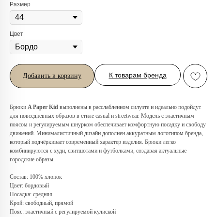
Размер
Цвет
К товарам бренда
Добавить в корзину
Брюки
A Paper Kid
выполнены в расслабленном силуэте и идеально подойдут
для повседневных образов в стиле casual и streetwear. Модель с эластичным
поясом и регулируемым шнурком обеспечивает комфортную посадку и свободу
движений. Минималистичный дизайн дополнен аккуратным логотипом бренда,
Любую вещь можно
который подчёркивает современный характер изделия. Брюки легко
примерить в нашем бутике
комбинируются с худи, свитшотами и футболками, создавая актуальные
в ТРЦ «Афимолл»
городские образы.
Состав: 100% хлопок
Адрес:
Москва, Пресненская наб.,
Цвет: бордовый
д.2, ТРЦ «Афимолл», 1 этаж
Посадка: средняя
Телефон:
+7 (966) 019-41-76
Крой: свободный, прямой
Пояс: эластичный с регулируемой кулиской