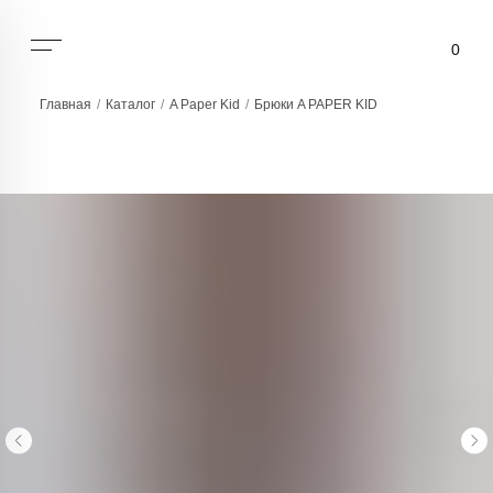
0
Главная
/
Каталог
/
A Paper Kid
/
Брюки A PAPER KID