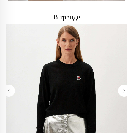
В тренде
info@trendsettica.ru
+7 (966) 019-41-76
Каталог
О нас
Новинки
О брендах в магазине
Аксессуары
Как добраться до магазина
Белье
Новости
Блузы
Блог
Брюки
Верхняя одежда
Контакты
Джинсы
Жакеты и жилеты
Покупателям
Кардиганы и бомберы
Лонгсливы
Оплата и доставка
Обувь
Возврат
Платья
Как оформить заказ
Пуловеры и джемперы