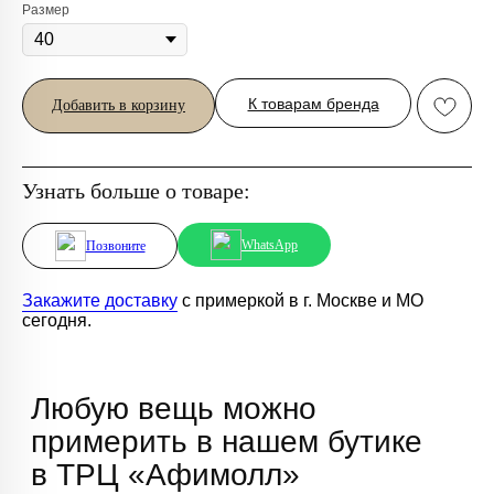
Любую вещь можно
Размер
примерить в нашем бутике
в ТРЦ «Афимолл»
Адрес:
Москва, Пресненская наб.,
К товарам бренда
Добавить в корзину
д.2, ТРЦ «Афимолл», 1 этаж
Телефон:
+7 (966) 019-41-76
Узнать больше о товаре:
WhatsApp
Позвоните
Закажите доставку
с примеркой в г. Москве и МО
сегодня.