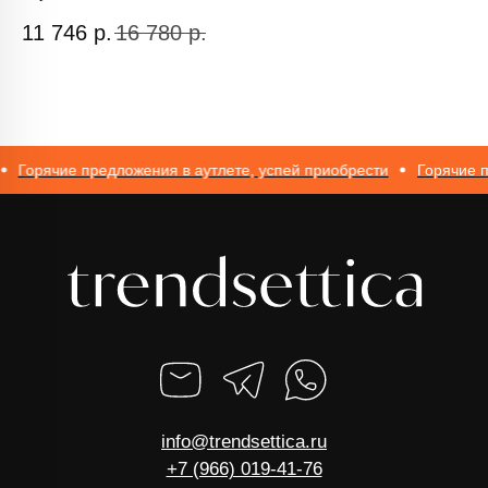
ИП Романюк Н.Н.
11 746
р.
16 780
р.
1
ИНН 616110027633
ОГРНИП 317774600562272
Горячие предложения в аутлете, успей приобрести
Горячие пре