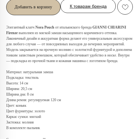
К товарам бренда
Добавить в корзину
Элегантный клатч
Nora Pouch
от итальянского бренда
GIANNI CHIARINI
Firenze
выполнен из мягкой замши насыщенного коричневого оттенка.
Лаконичный дизайн и аккуратная форма делают его универсальным аксессуаром
для любого случая — от повседневных выходов до вечерних мероприятий.
Модель закрывается на прочную молнию с золотистой фурнитурой и дополнена
тонким запястным ремешком, который обеспечивает удобство в носке. Внутри
— подкладка из прочной ткани и кожаная нашивка с логотипом бренда.
Материал: натуральная замша
Любую вещь можно
Подкладка: текстиль
примерить в нашем бутике
Высота: 14 см
в ТРЦ «Афимолл»
Ширина: 20,5 см
Ширина дна: 8 см
Длина ремня: регулируемая 120 см
Адрес:
Москва, Пресненская наб.,
Цвет: коньяк
д.2, ТРЦ «Афимолл», 1 этаж
Цвет фурнитуры: золото
Телефон:
+7 (966) 019-41-76
Каркас сумки: мягкий
Застежка: молния
В комплекте пыльник