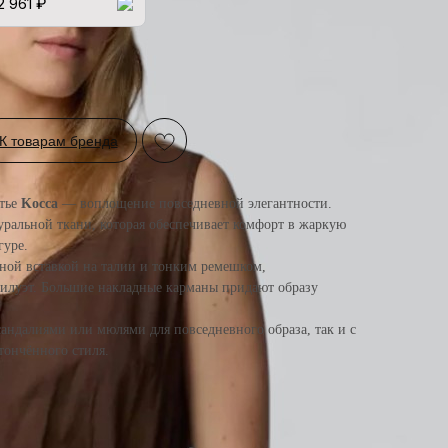
2 961 ₽
К товарам бренда
атье
Kocca
— воплощение повседневной элегантности.
уральной ткани, которая обеспечивает комфорт в жаркую
гуре.
ной вставкой на талии и тонким ремешком,
луэт. Большие накладные карманы придают образу
 сандалиями или мюлями для повседневного образа, так и с
тончённого стиля.