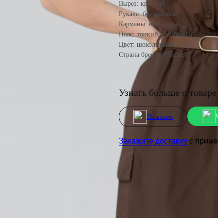
Вырез: круглый
Рукава: без рукавов
Карманы: накладные
Пояс: тонкий, съёмный
Цвет: шоколадный
Страна бренда: Италия
Узнать больше о товаре
Позвоните
Закажите доставку
с пример