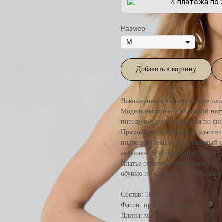
4 платежа по 
Размер
Добавить в корзину
Лаконичное и универсальное пл
Модель выполнена из лёгкой нат
погоду и идеально садится по фи
Прямой силуэт дополнен эластич
подчеркивающим женственный си
актуальный утилитарный акцент.
Платье отлично сочетается как с
обувью на каблуке — для более у
Состав: 100% хлопок
Фасон: прямой, с поясом
Длина: мини