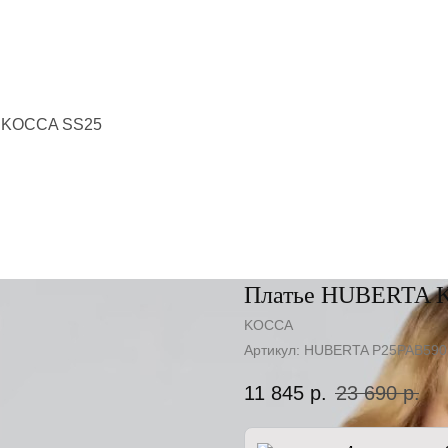
 KOCCA SS25
Платье HUBERTA 
KOCCA
Артикул:
HUBERTA P25PAB59
11 845
р.
23 690
р.