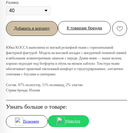
Размер
К товарам бренда
Добавить в корзину
Любую вещь можно
примерить в нашем бутике
Юбка KOCCA выполнена из мягкой рельефной ткани с горизонтальной
фактурной фактурой. Модель на высокой посадке с аккуратной талиевой линией
в ТРЦ «Афимолл»
и небольшим асимметричным запахом c переди. Длина мини — выше колена,
хорошо подходит под ботфорты и обувь на низком каблуке. Текстура ткани
Адрес:
Москва, Пресненская наб.,
обеспечивает приятный тактильный комфорт и структурированное, элегантное
д.2, ТРЦ «Афимолл», 1 этаж
сочетание с блузами и свитерами.
Телефон:
+7 (966) 019-41-76
Состав: 87% полиэстер, 11% полиамид, 2% эластан
Страна бренда: Италия
Узнать больше о товаре:
WhatsApp
Позвоните