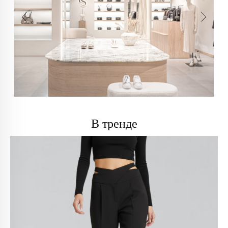
В тренде
info@trendsettica.ru
+7 (966) 019-41-76
Каталог
О нас
Новинки
О брендах в магазине