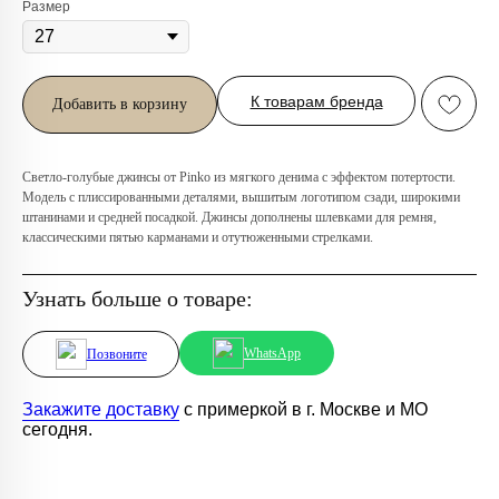
Размер
Любую вещь можно
К товарам бренда
Добавить в корзину
примерить в нашем бутике
в ТРЦ «Афимолл»
Адрес:
Москва, Пресненская наб.,
Светло-голубые джинсы от Pinko из мягкого денима с эффектом потертости.
д.2, ТРЦ «Афимолл», 1 этаж
Модель с плиссированными деталями, вышитым логотипом сзади, широкими
штанинами и средней посадкой. Джинсы дополнены шлевками для ремня,
Телефон:
+7 (966) 019-41-76
классическими пятью карманами и отутюженными стрелками.
Узнать больше о товаре:
WhatsApp
Позвоните
Закажите доставку
с примеркой в г. Москве и МО
сегодня.