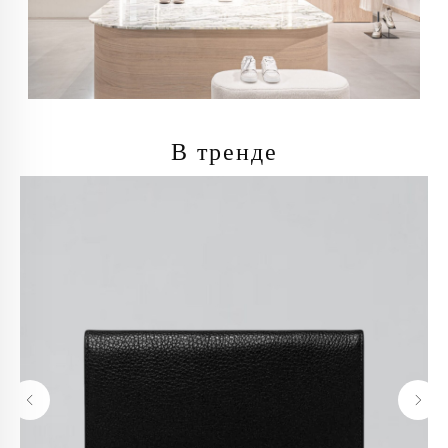
В тренде
info@trendsettica.ru
+7 (966) 019-41-76
Каталог
О нас
Новинки
О брендах в магазине
Аксессуары
Как добраться до магазина
Белье
Новости
Блузы
Блог
Брюки
Верхняя одежда
Контакты
Джинсы
Жакеты и жилеты