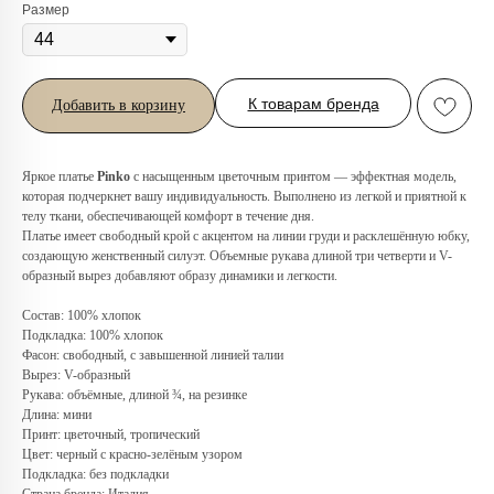
Размер
К товарам бренда
Добавить в корзину
Яркое платье
Pinko
с насыщенным цветочным принтом — эффектная модель,
которая подчеркнет вашу индивидуальность. Выполнено из легкой и приятной к
телу ткани, обеспечивающей комфорт в течение дня.
Платье имеет свободный крой с акцентом на линии груди и расклешённую юбку,
создающую женственный силуэт. Объемные рукава длиной три четверти и V-
Любую вещь можно
образный вырез добавляют образу динамики и легкости.
примерить в нашем бутике
в ТРЦ «Афимолл»
Состав: 100% хлопок
Подкладка: 100% хлопок
Фасон: свободный, с завышенной линией талии
Адрес:
Москва, Пресненская наб.,
Вырез: V-образный
д.2, ТРЦ «Афимолл», 1 этаж
Рукава: объёмные, длиной ¾, на резинке
Телефон:
+7 (966) 019-41-76
Длина: мини
Принт: цветочный, тропический
Цвет: черный с красно-зелёным узором
Подкладка: без подкладки