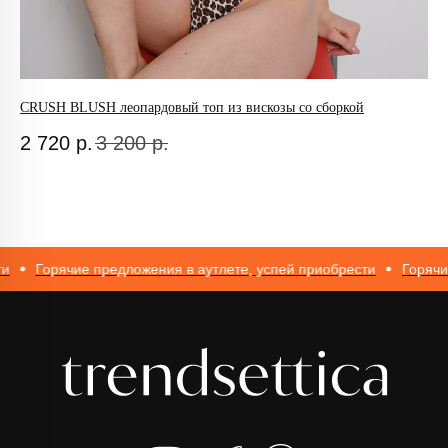
-
ИП Романюк Н.Н.
CRUSH BLUSH леопардовый топ из вискозы со сборкой
Су
ИНН 616110027633
ОГРНИП 317774600562272
2 720
р.
3 200
р.
1
Горячие предложения в аутлете, успей приобрести
Горячие п