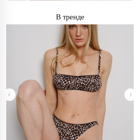
В тренде
info@trendsettica.ru
+7 (966) 019-41-76
Каталог
О нас
Новинки
О брендах в магазине
Аксессуары
Как добраться до магазина
Белье
Новости
Блузы
Блог
Брюки
Верхняя одежда
Контакты
Джинсы
Жакеты и жилеты
Покупателям
Кардиганы и бомберы
Лонгсливы
Оплата и доставка
Обувь
Возврат
Платья
Как оформить заказ
Пуловеры и джемперы
Рубашки
Политика
Сумки
конфиденциальности
Футболки и майки
Худи и свитшоты
Политика обработки
Шорты
персональных данных
Юбки
Реквизиты
Аутлет
Оферта