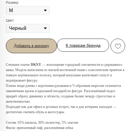
Размер
Цвет
К товарам бренда
Добавить в корзину
Стильное платье
DKNY
— воплощение городской элегантности и сдержанного
шика. Модель выполнена из мягкой костюмной ткани с классическим принтом в
тонкую вертикальную полоску, который визуально вытягивает силуэт и
подчёркивает фигуру.
Платье миди длины с короткими рукавами и V-образным вырезом отличается
лаконичным кроем и идеальной посадкой по фигуре. Расклешённый подол
Любую вещь можно
придаёт образу динамику и лёгкость, создавая баланс между строгостью и
примерить в нашем бутике
женственностью.
Подходит как для офиса и деловых встреч, так и для вечерних выходов —
в ТРЦ «Афимолл»
достаточно сменить обувь и аксессуары.
Адрес:
Москва, Пресненская наб.,
Состав: 65% вискоза, 30% полиэстер, 5% эластан
д.2, ТРЦ «Афимолл», 1 этаж
Фасон: приталенный лиф, расклешённая юбка