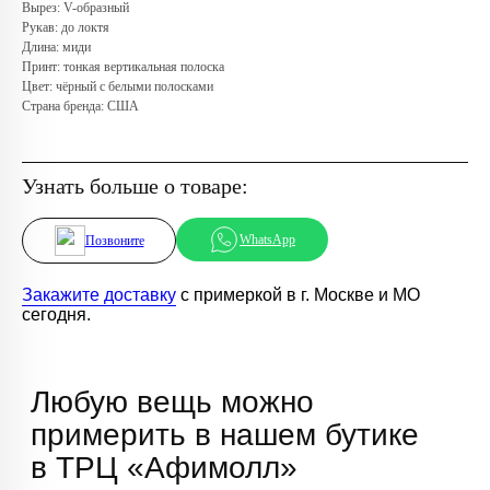
Телефон:
+7 (966) 019-41-76
Вырез: V-образный
Рукав: до локтя
Длина: миди
Принт: тонкая вертикальная полоска
Цвет: чёрный с белыми полосками
Страна бренда: США
Узнать больше о товаре:
WhatsApp
Позвоните
Закажите доставку
с примеркой в г. Москве и МО
сегодня.