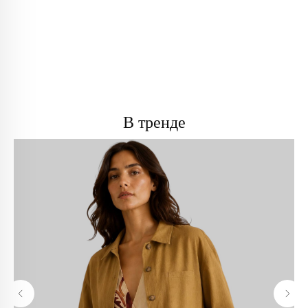
В тренде
info@trendsettica.ru
+7 (966) 019-41-76
Каталог
О нас
Новинки
О брендах в магазине
Аксессуары
Как добраться до магазина
Белье
Новости
Блузы
Блог
Брюки
Верхняя одежда
Контакты