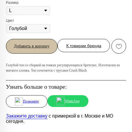
Размер
Цвет
Любую вещь можно
примерить в нашем бутике
в ТРЦ «Афимолл»
К товарам бренда
Добавить в корзину
Адрес:
Москва, Пресненская наб.,
д.2, ТРЦ «Афимолл», 1 этаж
Телефон:
+7 (966) 019-41-76
Голубой топ со сборкой на тонких регулирующихся бретелях. Изготовлен из
мягкого хлопка. Топ сочетается с трусами Crush Blush.
Узнать больше о товаре:
WhatsApp
Позвоните
Закажите доставку
с примеркой в г. Москве и МО
сегодня.