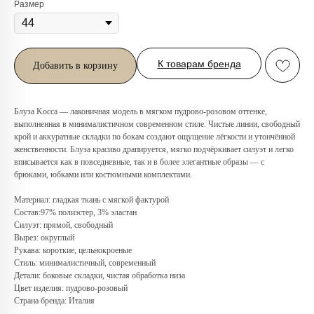
Размер
К товарам бренда
Добавить в корзину
Блуза Kocca — лаконичная модель в мягком пудрово-розовом оттенке,
выполненная в минималистичном современном стиле. Чистые линии, свободный
крой и аккуратные складки по бокам создают ощущение лёгкости и утончённой
женственности. Блуза красиво драпируется, мягко подчёркивает силуэт и легко
вписывается как в повседневные, так и в более элегантные образы — с
брюками, юбками или костюмными комплектами.
Любую вещь можно
примерить в нашем бутике
Материал: гладкая ткань с мягкой фактурой
в ТРЦ «Афимолл»
Состав:97% полиэстер, 3% эластан
Силуэт: прямой, свободный
Адрес:
Москва, Пресненская наб.,
Вырез: округлый
д.2, ТРЦ «Афимолл», 1 этаж
Рукава: короткие, цельнокроеные
Стиль: минималистичный, современный
Телефон:
+7 (966) 019-41-76
Детали: боковые складки, чистая обработка низа
Цвет изделия: пудрово-розовый
Страна бренда: Италия