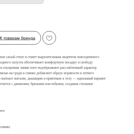
К товарам бренда
 casual-стиле и станет выразительным акцентом повседневного
бодного силуэта обеспечивает комфортную посадку и свободу
 и спущенная линия плеч подчёркивают расслабленный характер
исью на груди и спинке добавляет образу игривости и летнего
т свитшот мягким, дышащим и приятным к телу — идеальный вариант
етается с джинсами, брюками или юбками, создавая стильные
леч
 спинке