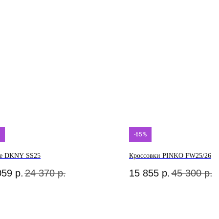
-65%
ье DKNY SS25
Кроссовки PINKO FW25/26
059
р.
24 370
р.
15 855
р.
45 300
р.
О нас
Аксессуары
Белье
О брендах в магазине
Брюки
Верхняя одежда
Как добраться до
Жакеты и
Кардиганы и
магазина
жилеты
бомберы
Новости