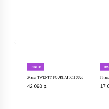
Новинка
-30%
кт из хлопка
Жакет TWENTY FOURHAITCH SS26
Плат
42 090
р.
17 
Каталог
Новинки
Блузы
Джинсы