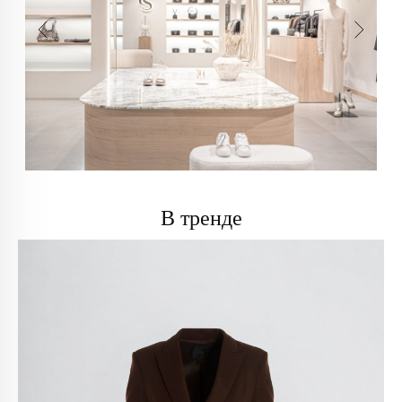
В тренде
info@trendsettica.ru
+7 (966) 019-41-76
Каталог
О нас
Новинки
О брендах в магазине
Аксессуары
Как добраться до магазина
Белье
Новости
Блузы