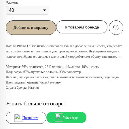
Размер
К товарам бренда
Добавить в корзину
Любую вещь можно
примерить в нашем бутике
Пальто PINKO выполнено из смесовой ткани с добавлением шерсти, что делает
его комфортным и практичным для прохладного сезона. Двубортная модель с
в ТРЦ «Афимолл»
поясом подчёркивает силуэт, а фактурный узор добавляет образу элегантности.
Адрес:
Москва, Пресненская наб.,
Материал: 56% полиэстер, 23% хлопок, 11% акрил, 10% шерсть
д.2, ТРЦ «Афимолл», 1 этаж
Подкладка: 67% ацетатные волокна, 33% полиэстер
Телефон:
+7 (966) 019-41-76
Детали: двубортная застёжка, пояс в комплекте, боковые карманы, подкладка
Цвет изделия: чёрный / белый меланж
Страна бренда: Италия
Узнать больше о товаре:
WhatsApp
Позвоните