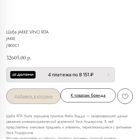
Шуба JAKKE VINO RITA
JAKKE
J1800C1
32605,00
р.
4 платежа по 8 151 ₽
К товарам бренда
Добавить в корзину
Шуба RITA была украшена принтом Фиби Бодди — захватывающей данью
уважения кинематографической вселенной Уэса Андерсона. В ней
представлены знаковые предметы и элементы, перекликающиеся с фильмами
Уэса Андерсона.
Модель выполнена из мягкого, плотного эко-меха, который приятно