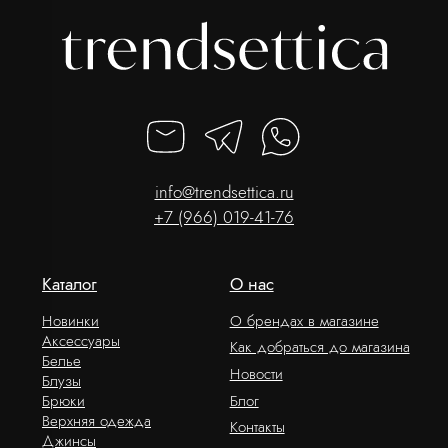
ИНН 616110027633
ОГРНИП 317774600562272