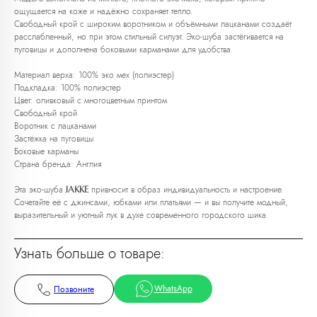
ощущается на коже и надёжно сохраняет тепло.
Свободный крой с широким воротником и объёмными лацканами создаёт
расслабленный, но при этом стильный силуэт. Эко-шуба застёгивается на
пуговицы и дополнена боковыми карманами для удобства.
Материал верха: 100% эко мех (полиэстер)
Подкладка: 100% полиэстер
Цвет: оливковый с многоцветным принтом
Любую вещь можно
Свободный крой
примерить в нашем бутике
Воротник с лацканами
в ТРЦ «Афимолл»
Застёжка на пуговицы
Боковые карманы
Адрес:
Москва, Пресненская наб.,
Страна бренда: Англия
д.2, ТРЦ «Афимолл», 1 этаж
Эта эко-шуба
привносит в образ индивидуальность и настроение.
JAKKE
Телефон:
+7 (966) 019-41-76
Сочетайте её с джинсами, юбками или платьями — и вы получите модный,
выразительный и уютный лук в духе современного городского шика.
Узнать больше о товаре:
WhatsApp
Позвоните