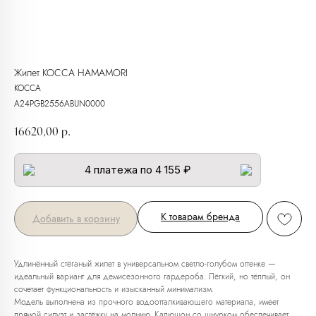
Жилет KOCCA HAMAMORI
KOCCA
A24PGB2556ABUN0000
16620,00
р.
4 платежа по 4 155 ₽
К товарам бренда
Добавить в корзину
Удлинённый стёганый жилет в универсальном светло-голубом оттенке —
идеальный вариант для демисезонного гардероба. Лёгкий, но тёплый, он
сочетает функциональность и изысканный минимализм.
Модель выполнена из прочного водоотталкивающего материала, имеет
прямой силуэт и застёжку на молнию. Капюшон со шнурком обеспечивает