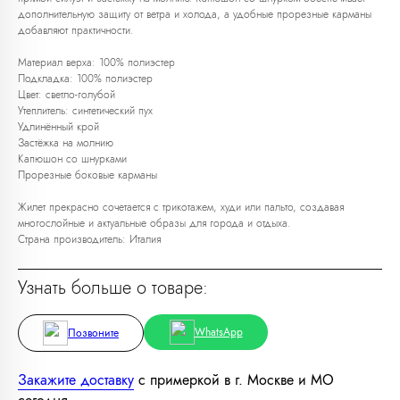
дополнительную защиту от ветра и холода, а удобные прорезные карманы
добавляют практичности.
Материал верха: 100% полиэстер
Подкладка: 100% полиэстер
Цвет: светло-голубой
Любую вещь можно
Утеплитель: синтетический пух
примерить в нашем бутике
Удлинённый крой
Застёжка на молнию
в ТРЦ «Афимолл»
Капюшон со шнурками
Прорезные боковые карманы
Адрес:
Москва, Пресненская наб.,
д.2, ТРЦ «Афимолл», 1 этаж
Жилет прекрасно сочетается с трикотажем, худи или пальто, создавая
Телефон:
+7 (966) 019-41-76
многослойные и актуальные образы для города и отдыха.
Страна производитель: Италия
Узнать больше о товаре:
WhatsApp
Позвоните
Закажите доставку
с примеркой в г. Москве и МО