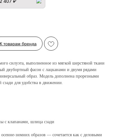
2 407 ₽
К товарам бренда
ямого силуэта, выполненное из мягкой шерстяной ткани
ный двубортный фасон с лацканами и двумя рядами
ниверсальный образ. Модель дополнена прорезными
 сзади для удобства в движении.
ны с клапанами, шлица сзади
 осенне-зимних образов — сочетается как с деловыми