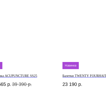
Новинка
шка ACUPUNCTURE SS25
Балетки TWENTY FOURHAI
665
р.
39 390
р.
23 190
р.
О нас
Аксессуары
Белье
О брендах в магазине
Брюки
Верхняя одежда
Как добраться до
Жакеты и
Кардиганы и
магазина
жилеты
бомберы
Новости