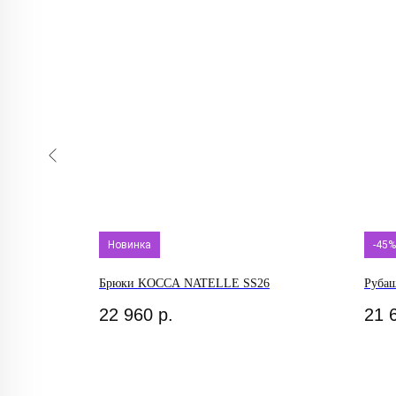
Новинка
-45%
26
Брюки KOCCA NATELLE SS26
Руба
22 960
р.
21 
Каталог
Новинки
Блузы
Джинсы