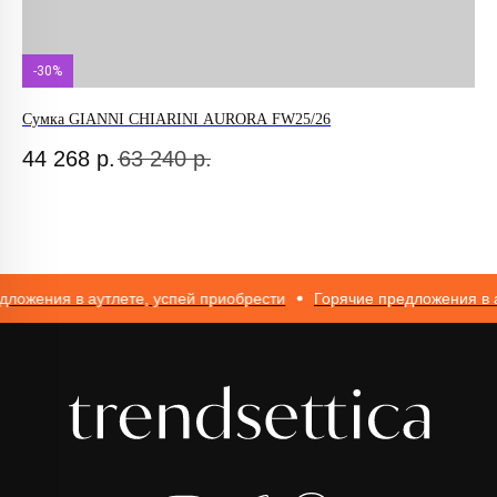
-30%
Н
ИП Романюк Н.Н.
Сумка GIANNI CHIARINI AURORA FW25/26
Бр
ИНН 616110027633
ОГРНИП 317774600562272
44 268
р.
63 240
р.
2
ожения в аутлете, успей приобрести
Горячие предложения в аут