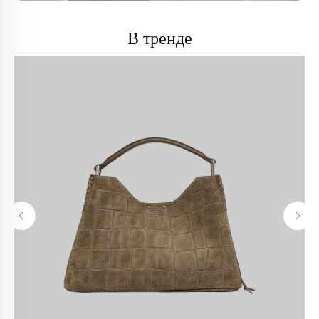
В тренде
info@trendsettica.ru
+7 (966) 019-41-76
Каталог
О нас
Новинки
О брендах в магазине
Аксессуары
Как добраться до магазина
Белье
Новости
Блузы
Блог
Брюки
Верхняя одежда
Контакты
Джинсы
Жакеты и жилеты
Покупателям
Кардиганы и бомберы
Лонгсливы
Оплата и доставка
Обувь
Возврат
Платья
Как оформить заказ
Пуловеры и джемперы
Рубашки
Политика
Сумки
конфиденциальности
Футболки и майки
Худи и свитшоты
Политика обработки
Шорты
персональных данных
Юбки
Реквизиты
Аутлет
Оферта