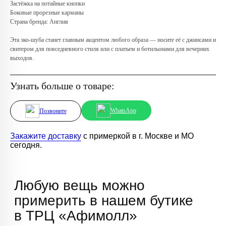
Телефон:
+7 (966) 019-41-76
Застёжка на потайные кнопки
Боковые прорезные карманы
Страна бренда: Англия
Эта эко-шуба станет главным акцентом любого образа — носите её с джинсами и
свитером для повседневного стиля или с платьем и ботильонами для вечерних
выходов.
Узнать больше о товаре:
WhatsApp
Позвоните
Закажите доставку
с примеркой в г. Москве и МО
сегодня.