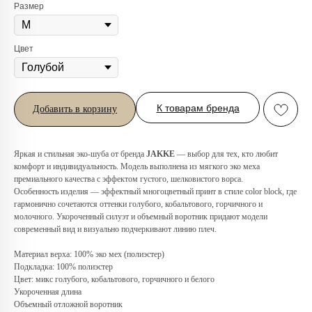
Размер
Цвет
К товарам бренда
Добавить в корзину
Яркая и стильная эко-шуба от бренда
JAKKE
— выбор для тех, кто любит
комфорт и индивидуальность. Модель выполнена из мягкого эко меха
премиального качества с эффектом густого, шелковистого ворса.
Особенность изделия — эффектный многоцветный принт в стиле color block, где
гармонично сочетаются оттенки голубого, кобальтового, горчичного и
молочного. Укороченный силуэт и объемный воротник придают модели
Любую вещь можно
современный вид и визуально подчеркивают линию плеч.
примерить в нашем бутике
Материал верха: 100% эко мех (полиэстер)
в ТРЦ «Афимолл»
Подкладка: 100% полиэстер
Цвет: микс голубого, кобальтового, горчичного и белого
Адрес:
Москва, Пресненская наб.,
Укороченная длина
д.2, ТРЦ «Афимолл», 1 этаж
Объемный отложной воротник