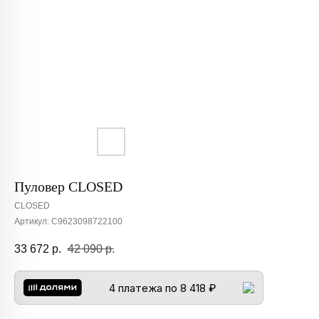
Пуловер CLOSED
CLOSED
Артикул:
C9623098722100
33 672
р.
42 090
р.
4 платежа по 8 418 ₽