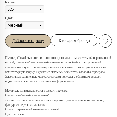
Размер
Цвет
К товарам бренда
Добавить в корзину
Пуловер Closed выполнен из плотного трикотажа с выразительной вертикальной
вязкой, создающей современный минималистичный образ. Укороченный
Любую вещь можно
свободный силуэт с широкими рукавами и высокой стойкой придает модели
примерить в нашем бутике
архитектурную форму и делает ее стильным элементом базового гардероба.
в ТРЦ «Афимолл»
Эластичные удлиненные манжеты создают контраст с объемным верхом,
подчеркивая аккуратность линий и комфорт посадки.
Адрес:
Москва, Пресненская наб.,
Материал: трикотаж на основе шерсти и хлопка
д.2, ТРЦ «Афимолл», 1 этаж
Силуэт: свободный, укороченный
Телефон:
+7 (966) 019-41-76
Детали: высокая горловина-стойка, широкие рукава, удлиненные манжеты,
фактурная вертикальная вязка
Стиль: современный минимализм, casual
Цвет : черный