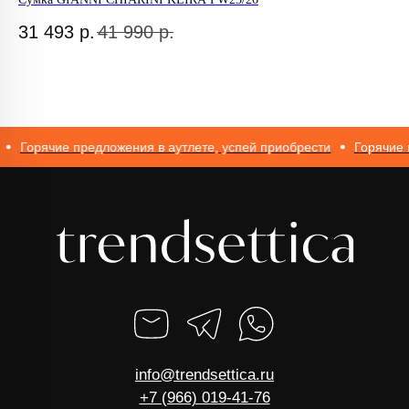
ИП Романюк Н.Н.
31 493
р.
41 990
р.
2
ИНН 616110027633
ОГРНИП 317774600562272
Горячие предложения в аутлете, успей приобрести
Горячие пр