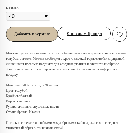
Размер
К товарам бренда
Добавить в корзину
Мягкий пуловер из тонкой шерсти с добавлением кашемира выполнен в нежном
голубом оттенке. Модель свободного кроя с высокой горловиной и спущенной
линией плеч идеально подойдёт для создания уютных и элегантных образов.
Любую вещь можно
Эластичные манжеты и широкий нижний край обеспечивают комфортную
примерить в нашем бутике
посадку.
в ТРЦ «Афимолл»
Материал: 50% шерсть, 50% акрил
Цвет: голубой
Адрес:
Москва, Пресненская наб.,
Крой: свободный
д.2, ТРЦ «Афимолл», 1 этаж
Ворот: высокий
Телефон:
+7 (966) 019-41-76
Рукава: длинные, спущенные плечи
Страна бренда: Италия
Идеально сочетается с юбками миди, брюками-клёш и джинсами, создавая
утончённый образ в стиле smart casual.