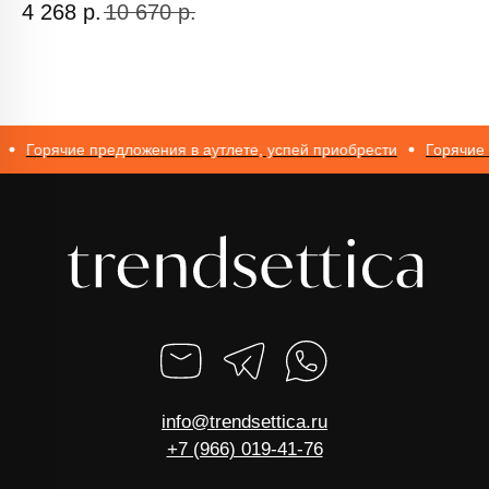
ИП Романюк Н.Н.
4 268
р.
10 670
р.
2
ИНН 616110027633
ОГРНИП 317774600562272
Горячие предложения в аутлете, успей приобрести
Горячие пр