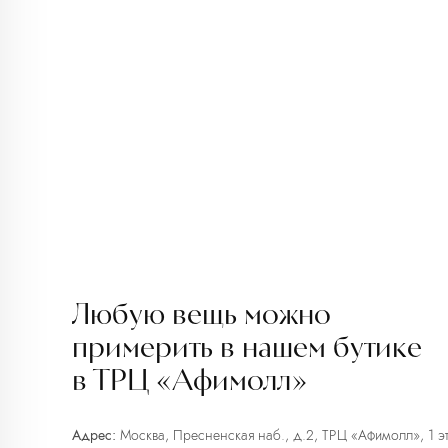
Любую вещь можно
примерить в нашем бутике
в ТРЦ «Афимолл»
Адрес:
Москва, Пресненская наб., д.2, ТРЦ «Афимолл», 1 э