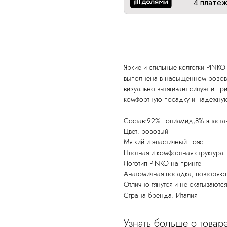
4 платеж
Добавить в корзину
Яркие и стильные колготки PINK
выполнена в насыщенном розово
визуально вытягивает силуэт и п
комфортную посадку и надежную
Состав:92% полиамид,8% эласта
Цвет: розовый
Мягкий и эластичный пояс
Плотная и комфортная структура
Логотип PINKO на принте
Анатомичная посадка, повторяю
Отлично тянутся и не скатываются
Страна бренда: Италия
Узнать больше о товаре