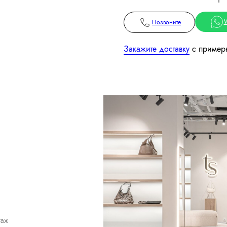
Позвоните
Закажите доставку
с примерк
таж