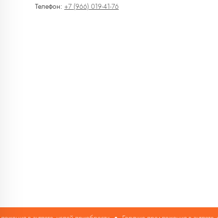
Телефон:
+7 (966) 019-41-76
Каталог
Новинки
Блузы
Джинсы
Лонгсливы
Пуловеры
ния в аутлете, успей приобрести
Горячие предложения в аутлете, усп
и джемперы