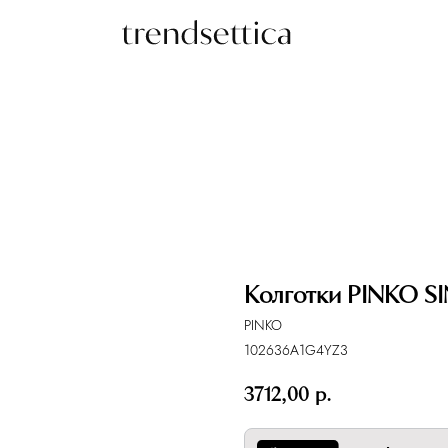
Колготки PINKO S
PINKO
102636A1G4YZ3
3712,00
р.