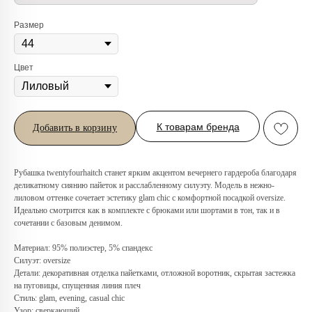
Размер
Цвет
К товарам бренда
Добавить в корзину
Рубашка twentyfourhaitch станет ярким акцентом вечернего гардероба благодаря
деликатному сиянию пайеток и расслабленному силуэту. Модель в нежно-
лиловом оттенке сочетает эстетику glam chic с комфортной посадкой oversize.
Идеально смотрится как в комплекте с брюками или шортами в тон, так и в
Любую вещь можно
сочетании с базовым денимом.
примерить в нашем бутике
Материал: 95% полиэстер, 5% спандекс
в ТРЦ «Афимолл»
Силуэт: oversize
Детали: декоративная отделка пайетками, отложной воротник, скрытая застежка
Адрес:
Москва, Пресненская наб.,
на пуговицы, спущенная линия плеч
д.2, ТРЦ «Афимолл», 1 этаж
Стиль: glam, evening, casual chic
Телефон:
+7 (966) 019-41-76
Узор: сверкающий