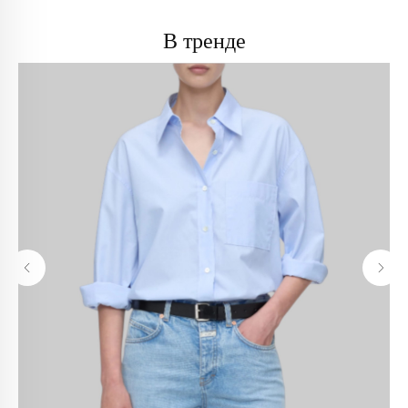
В тренде
info@trendsettica.ru
+7 (966) 019-41-76
Каталог
О нас
Новинки
О брендах в магазине
Аксессуары
Как добраться до магазина
Белье
Новости
Блузы
Блог
Брюки
Верхняя одежда
Контакты
Джинсы
Жакеты и жилеты
Покупателям
Кардиганы и бомберы
Лонгсливы
Оплата и доставка
Обувь
Возврат
Платья
Как оформить заказ
Пуловеры и джемперы
Рубашки
Политика
Сумки
конфиденциальности
Футболки и майки
Худи и свитшоты
Политика обработки
Шорты
персональных данных
Юбки
Реквизиты
Аутлет
Оферта