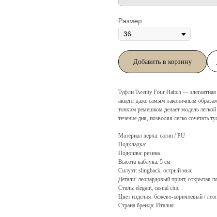
Размер
Добавить в корзину
Туфли Twenty Four Haitch — элегантна
акцент даже самым лаконичным образам.
тонким ремешком делает модель легкой
течение дня, позволяя легко сочетать т
Материал верха: сатин / PU
Подкладка:
Подошва: резина
Высота каблука: 5 см
Силуэт: slingback, острый мыс
Детали: леопардовый принт, открытая п
Стиль: elegant, casual chic
Цвет изделия: бежево-коричневый / лео
Страна бренда: Италия