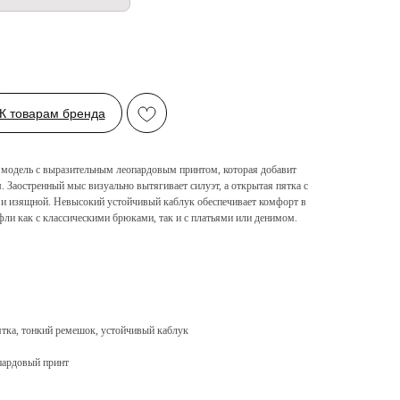
К товарам бренда
я модель с выразительным леопардовым принтом, которая добавит
 Заостренный мыс визуально вытягивает силуэт, а открытая пятка с
 и изящной. Невысокий устойчивый каблук обеспечивает комфорт в
уфли как с классическими брюками, так и с платьями или денимом.
ятка, тонкий ремешок, устойчивый каблук
пардовый принт