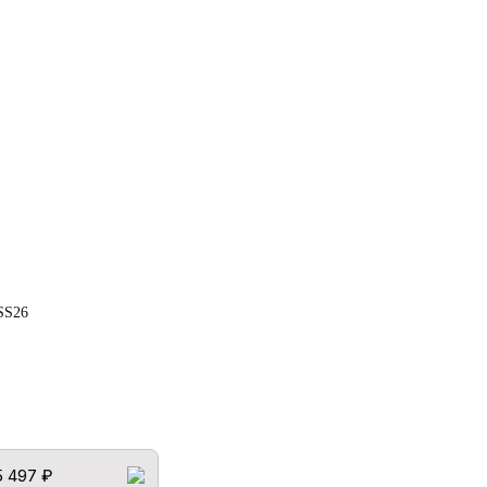
SS26
5 497 ₽