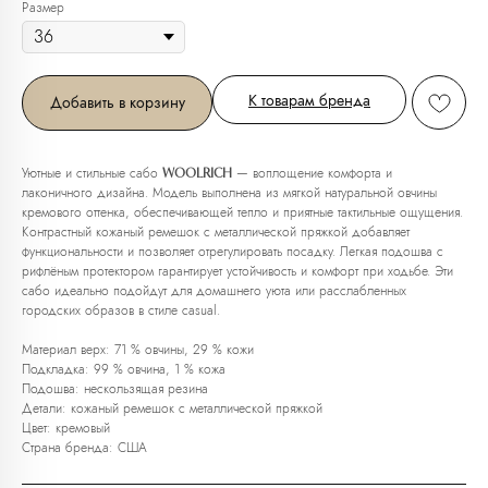
Размер
К товарам бренда
Добавить в корзину
Уютные и стильные сабо
— воплощение комфорта и
WOOLRICH
лаконичного дизайна. Модель выполнена из мягкой натуральной овчины
кремового оттенка, обеспечивающей тепло и приятные тактильные ощущения.
Контрастный кожаный ремешок с металлической пряжкой добавляет
Любую вещь можно
функциональности и позволяет отрегулировать посадку. Легкая подошва с
примерить в нашем бутике
рифлёным протектором гарантирует устойчивость и комфорт при ходьбе. Эти
в ТРЦ «Афимолл»
сабо идеально подойдут для домашнего уюта или расслабленных
городских образов в стиле casual.
Адрес:
Москва, Пресненская наб.,
Материал верх: 71 % овчины, 29 % кожи
д.2, ТРЦ «Афимолл», 1 этаж
Подкладка: 99 % овчина, 1 % кожа
Телефон:
+7 (966) 019-41-76
Подошва: нескользящая резина
Детали: кожаный ремешок с металлической пряжкой
Цвет: кремовый
Страна бренда: США