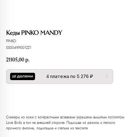
Кеды PINKO MANDY
PINKO
SS0049P001ZZ1
21105,00
р.
4 платежа по 5 276 ₽
Добавить в корзину
Любую вещь можно
примерить в нашем бутике
Сникеры из кожи с контрастными вставками украшены вышитым логотипом
в ТРЦ «Афимолл»
Love Birds в тон на внешней стороне. Подошва из резины и легкого
прочного филона, подкладка и стелька из текстиля.
Адрес:
Москва, Пресненская наб.,