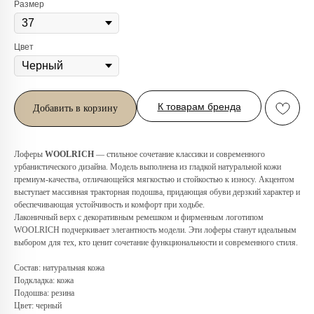
Размер
Цвет
К товарам бренда
Добавить в корзину
Лоферы
WOOLRICH
— стильное сочетание классики и современного
урбанистического дизайна. Модель выполнена из гладкой натуральной кожи
премиум-качества, отличающейся мягкостью и стойкостью к износу. Акцентом
выступает массивная тракторная подошва, придающая обуви дерзкий характер и
обеспечивающая устойчивость и комфорт при ходьбе.
Лаконичный верх с декоративным ремешком и фирменным логотипом
WOOLRICH подчеркивает элегантность модели. Эти лоферы станут идеальным
выбором для тех, кто ценит сочетание функциональности и современного стиля.
Любую вещь можно
примерить в нашем бутике
Состав: натуральная кожа
в ТРЦ «Афимолл»
Подкладка: кожа
Подошва: резина
Адрес:
Москва, Пресненская наб.,
Цвет: черный