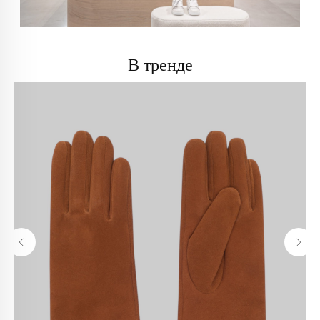
info@trendsettica.ru
В тренде
+7 (966) 019-41-76
Каталог
О нас
Новинки
О брендах в магазине
Аксессуары
Как добраться до магазина
Белье
Новости
Блузы
Блог
Брюки
Верхняя одежда
Контакты
Джинсы
Жакеты и жилеты
Покупателям
Кардиганы и бомберы
Лонгсливы
Оплата и доставка
Обувь
Возврат
Платья
Как оформить заказ
Пуловеры и джемперы
Рубашки
Политика
Сумки
конфиденциальности
Футболки и майки
Худи и свитшоты
Политика обработки
Шорты
персональных данных
Юбки
Реквизиты
Аутлет