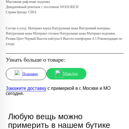
д.2, ТРЦ «Афимолл», 1 этаж
Массивная рифленая подошва
Декоративный ремешок с логотипом WOOLRICH
Телефон:
+7 (966) 019-41-76
Страна бренда: США
Состав и уход: Материал верха Натуральная кожа Внутренний материал
Натуральная кожа Материал стельки Натуральная кожа Материал подошвы
Резина Цвет Черный Высота каблука 6 Высота платформы 4.5 Рекомендации по
уходу.
Узнать больше о товаре:
WhatsApp
Позвоните
Закажите доставку
с примеркой в г. Москве и МО
сегодня.