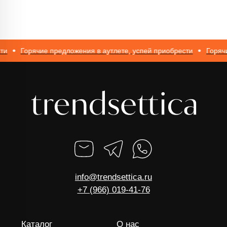
ОГРНИП 317774600562272
Горячие предложения в аутлете, успей приобрести
Горячие