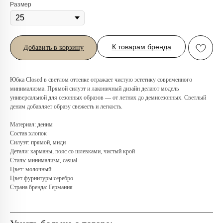
Размер
К товарам бренда
Добавить в корзину
Юбка Closed в светлом оттенке отражает чистую эстетику современного
минимализма. Прямой силуэт и лаконичный дизайн делают модель
универсальной для сезонных образов — от летних до демисезонных. Светлый
Любую вещь можно
деним добавляет образу свежесть и легкость.
примерить в нашем бутике
в ТРЦ «Афимолл»
Материал: деним
Состав:хлопок
Силуэт: прямой, миди
Адрес:
Москва, Пресненская наб.,
Детали: карманы, пояс со шлевками, чистый крой
д.2, ТРЦ «Афимолл», 1 этаж
Стиль: минимализм, casual
Телефон:
+7 (966) 019-41-76
Цвет: молочный
Цвет фурнитуры:серебро
Страна бренда: Германия