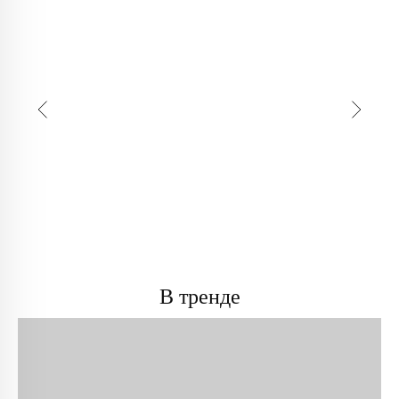
В тренде
info@trendsettica.ru
+7 (966) 019-41-76
Каталог
О нас