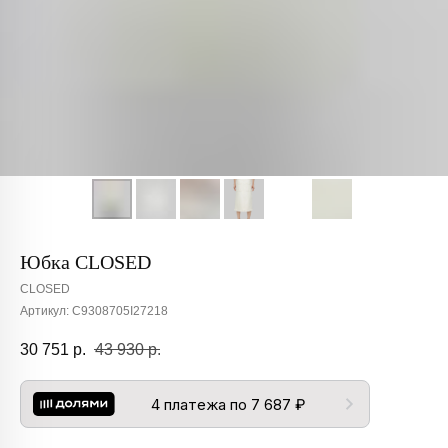
Юбка CLOSED
CLOSED
Артикул:
C9308705I27218
30 751
р.
43 930
р.
4 платежа по 7 687 ₽