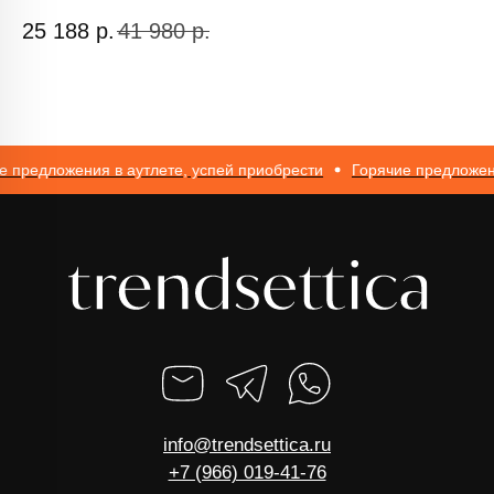
ИП Романюк Н.Н.
25 188
р.
41 980
р.
11
ИНН 616110027633
ОГРНИП 317774600562272
редложения в аутлете, успей приобрести
Горячие предложения 