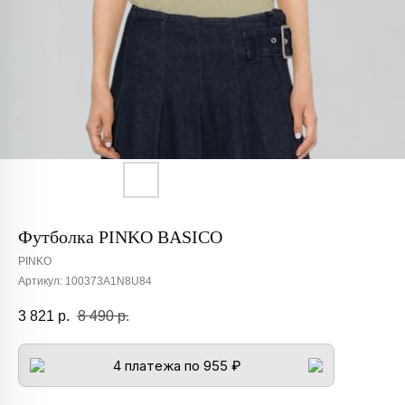
Футболка PINKO BASICO
PINKO
Артикул:
100373A1N8U84
3 821
р.
8 490
р.
4 платежа по 955 ₽