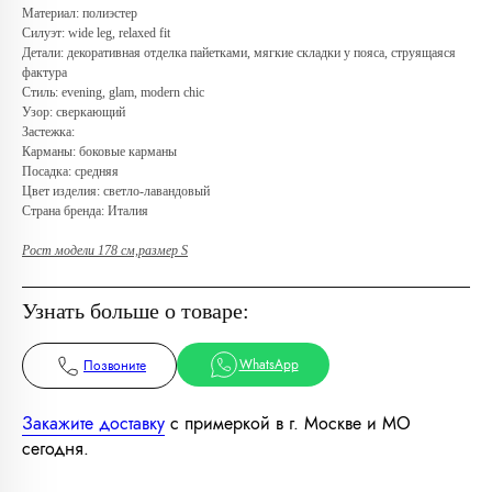
Материал: полиэстер
Силуэт: wide leg, relaxed fit
Детали: декоративная отделка пайетками, мягкие складки у пояса, струящаяся
фактура
Стиль: evening, glam, modern chic
Любую вещь можно
Узор: сверкающий
примерить в нашем бутике
Застежка:
в ТРЦ «Афимолл»
Карманы: боковые карманы
Посадка: средняя
Адрес:
Цвет изделия: светло-лавандовый
Москва, Пресненская наб.,
Страна бренда: Италия
д.2, ТРЦ «Афимолл», 1 этаж
Телефон:
+7 (966) 019-41-76
Рост модели 178 см,размер S
Узнать больше о товаре:
WhatsApp
Позвоните
Закажите доставку
с примеркой в г. Москве и МО
сегодня.