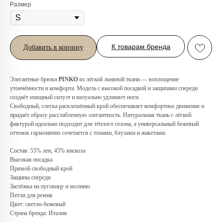
Размер
К товарам бренда
Добавить в корзину
Элегантные брюки
PINKO
из лёгкой льняной ткани — воплощение
утончённости и комфорта. Модель с высокой посадкой и защипами спереди
создаёт изящный силуэт и визуально удлиняет ноги.
Свободный, слегка расклешённый крой обеспечивает комфортное движение и
придаёт образу расслабленную элегантность. Натуральная ткань с лёгкой
Любую вещь можно
фактурой идеально подходит для тёплого сезона, а универсальный бежевый
примерить в нашем бутике
оттенок гармонично сочетается с топами, блузами и жакетами.
в ТРЦ «Афимолл»
Состав: 55% лен, 45% вискоза
Высокая посадка
Адрес:
Москва, Пресненская наб.,
Прямой свободный крой
д.2, ТРЦ «Афимолл», 1 этаж
Защипы спереди
Телефон:
+7 (966) 019-41-76
Застёжка на пуговицу и молнию
Петли для ремня
Цвет: светло-бежевый
Страна бренда: Италия