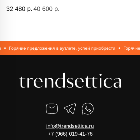
ИП Романюк Н.Н.
32 480
р.
40 600
р.
8
ИНН 616110027633
ОГРНИП 317774600562272
Горячие предложения в аутлете, успей приобрести
Горячие п