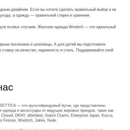
ство, надежность и стиль. Поддерживайте свой
льтибрендовый бутик, где представлены
суары от ведущих мировых брендов, таких как
rlabel, Gianni Charini, Enterprise Japan, Kocca,
h, Jakke, Nude.
к последние коллекции, так и тщательно
модели. Учредитель бренда Наталья Романюк
артиры брендов, чтобы выбрать уникальные и
е будут представлены в TRENDSETTICA.
CA и откройте для себя мир трендов, стиля и
 найдете эксклюзивные вещи, которые
дуальность. Будьте в центре моды сегодня!