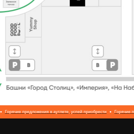
О нас
Аксессуары
Белье
О брендах в магазине
Брюки
Верхняя одежда
Как добраться до
Жакеты и
Кардиганы и
магазина
жилеты
бомберы
Новости
Обувь
Платья
Контакты
Рубашки
Сумки
Блог
Худи и свитшоты
Шорты
+7 (966) 019-41-76
Аутлет
info@trendsettica.ru
чие предложения в аутлете, успей приобрести
Горячие предложе