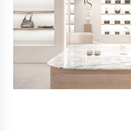
Контакты
Москва, Пресненская наб., д.2, ТЦ «Афимолл», 1 этаж
info@trendsettica.ru
+7 (966) 019-41-76