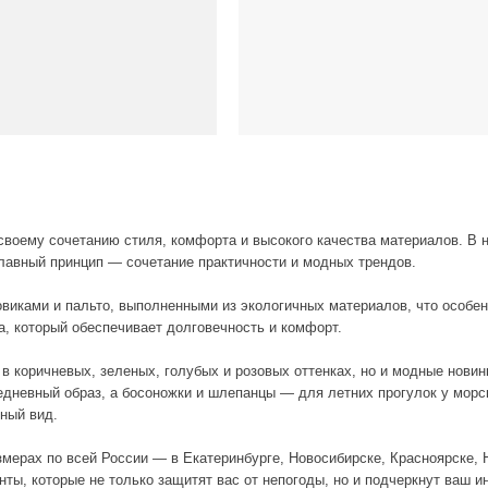
четанию стиля, комфорта и высокого качества материалов. В нашем интернет-маг
ринцип — сочетание практичности и модных трендов.
 пальто, выполненными из экологичных материалов, что особенно важно в услов
й обеспечивает долговечность и комфорт.
евых, зеленых, голубых и розовых оттенках, но и модные новинки, которые под
образ, а босоножки и шлепанцы — для летних прогулок у морского побережья. Н
 всей России — в Екатеринбурге, Новосибирске, Красноярске, Нижнем Новгороде,
орые не только защитят вас от непогоды, но и подчеркнут ваш индивидуальный с
обуви от проверенных брендов, славящихся своим качеством и модным дизайном. 
елием. Например, обувь и аксессуары из кожи требуют особого ухода, а одежду 
димое: от комбинезонов и курток до стильных туфлей и балеток для особых случ
форте.
них и зимних решений до легких летних combos, включая популярные босоножки 