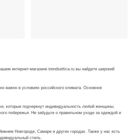
азине trendsettica.ru вы найдете широкий
иях российского климата. Основное
черкнут индивидуальность любой женщины.
е забудьте о правильном уходе за одеждой и
 Самаре и других городах. Также у нас есть
тиль.
Если вы хотите сделать правильный выбор и не
— правильной стирки и хранения.
аев. Женская одежда Woolrich — это идеальный
и шлепанцы. А для детей мы подготовили