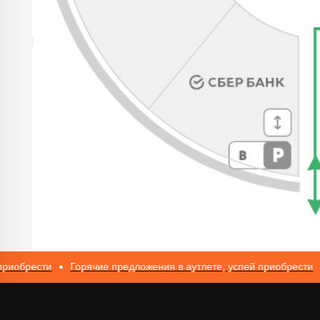
Каталог
Новинки
Блузы
Джинсы
Лонгсливы
Пуловеры
и джемперы
Футболки и
ИП Романюк Н.Н.
майки
ИНН 616110027633
Юбки
ОГРНИП 317774600562272
сти
Горячие предложения в аутлете, успей приобрести
Горя