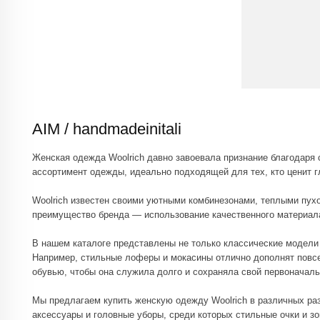
AIM / handmadeinitali
Женская одежда Woolrich давно завоевала признание благодаря своему со
ассортимент одежды, идеально подходящей для тех, кто ценит главный п
Woolrich известен своими уютными комбинезонами, теплыми пуховиками и
преимущество бренда — использование качественного материала, которы
В нашем каталоге представлены не только классические модели в коричн
Например, стильные лоферы и мокасины отлично дополнят повседневный 
обувью, чтобы она служила долго и сохраняла свой первоначальный вид.
Мы предлагаем купить женскую одежду Woolrich в различных размерах по
аксессуары и головные уборы, среди которых стильные очки и зонты, кот
Для тех, кто ищет что-то особенное, у нас есть предложения одежды и 
ошибиться при покупке, ознакомьтесь с простыми правилами ухода за изд
В нашем интернет-магазине вы можете легко и удобно купить всё необхо
выбор для тех, кто хочет выделяться из толпы, оставаясь при этом в ком
В нашей коллекции вы найдете все необходимое — от классических осен