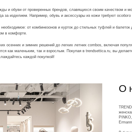
леньким, так и взрослым. Покупая в trendsettica.ru, вы делаете ставку на каче
есь каждой покупкой!
О нас
TRENDSETTICA — это му
женская одежда и аксес
PINKO, Closed, DKNY, afte
Ermanno Firenze, Woolric
В бутике можно найти ка
отобранные винтажные 
лично посещает штаб-кв
стильные вещи, которы
Загляните в TRENDSETTI
уникальности. Здесь вы
подчеркнут вашу индиви