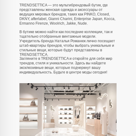
TRENDSETTICA — это мультибрендовый бутик, где
представлены женская одежда и аксессуары от
ведущих мировых брендов, таких как PINKO, Closed,
DKNY, afterlabel, Gianni Charini, Enterprise Japan, Kocca,
Ermanno Firenze, Woolrich, Jakke, Nude.
В бутике можно найти как последние коллекции, так и
тщательно отобранные винтажные модели.
Учредитель бренда Наталья Романюк лично посещает
штаб-квартиры брендов, чтобы выбрать уникальные и
стильные вещи, которые будут представлены в
TRENDSETTICA.
Загляните в TRENDSETTICA и откройте для себя мир
info@trendsettica.ru
трендов, стиля и уникальности. Здесь вы найдете
эксклюзивные вещи, которые подчеркнут вашу
+7 (966) 019-41-76
индивидуальность. Будьте в центре моды сегодня!
Каталог
О нас
Новинки
О брендах в магазине
Аксессуары
Как добраться до магазина
Белье
Новости
Блузы
Блог
Брюки
Верхняя одежда
Контакты
Джинсы
Жакеты и жилеты
Покупателям
Кардиганы и бомберы
Лонгсливы
Оплата и доставка
Обувь