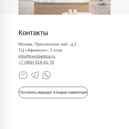
Возврат
Платья
Как оформить заказ
Пуловеры и джемперы
Рубашки
Политика
Сумки
конфиденциальности
Футболки и майки
Худи и свитшоты
Политика обработки
Шорты
персональных данных
Контакты
Юбки
Реквизиты
Аутлет
Оферта
Москва, Пресненская наб., д.2,
ТЦ «Афимолл», 1 этаж
info@trendsettica.ru
+7 (966) 019-41-76
ИП Романюк Н.Н.
ИНН 616110027633
ОГРНИП 317774600562272
Построить маршрут в яндекс навигаторе