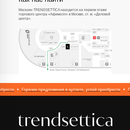
Магазин TRENDSETTICA находится на первом этаже
торгового центра «Афимолл» в Москве, ст. м. «Деловой
центр».
сти
Горячие предложения в аутлете, успей приобрести
Горяч