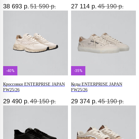
38 693
р.
51 590
р.
27 114
р.
45 190
р.
-40%
-35%
Кроссовки ENTERPRISE JAPAN
Кеды ENTERPRISE JAPAN
FW25/26
FW25/26
29 490
р.
49 150
р.
29 374
р.
45 190
р.