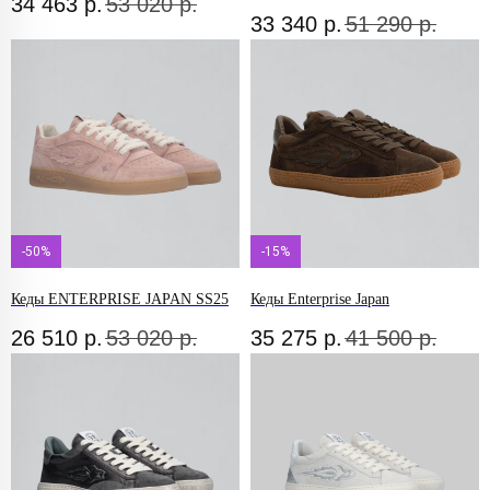
34 463
р.
53 020
р.
33 340
р.
51 290
р.
-50%
-15%
Кеды ENTERPRISE JAPAN SS25
Кеды Enterprise Japan
26 510
р.
53 020
р.
35 275
р.
41 500
р.