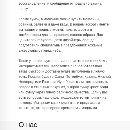
восстановление, и сообщение отправлено вам на
почту.
Кроме сумок, в магазине можно купить мокасины,
ботинки, балетки и даже кеды. В нашем ассортименте
вы найдете модные куртки, пальто, шорты и
комбинезоны для завершения вашего образа. Для
ценителей голубого цвета дизайнеры бренда
подготовили специальные предложения: кожаные
аксессуары оттенка неба.
Также у нас есть украшения, перчатки и нижнее белье.
Интернет-магазин Trendsettica.ru обработает ваш
заказ быстро, и доставка будет выполнена в любую
точку России: будь то Санкт-Петербург, Казань, Нижний
Новгород или Екатеринбург. У нас вы можете закрыть
вопрос о стильных покупках, выбрав сумку кросс-боди
или сумку через плечо отличного качества. Если у вас
есть вопросы, наш отдел поддержки готов прийти на
помощь. Мы ценим своих клиентов и предлагаем
только то, что проверено временем и модными
экспертами. Наслаждайтесь шопингом с trendsettica.ru
и оставайтесь всегда в тренде!
О нас