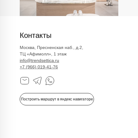
Возврат
Платья
Как оформить заказ
Пуловеры и джемперы
Рубашки
Политика
Сумки
конфиденциальности
Футболки и майки
Худи и свитшоты
Политика обработки
Шорты
персональных данных
Контакты
Юбки
Реквизиты
Аутлет
Оферта
Москва, Пресненская наб., д.2,
ТЦ «Афимолл», 1 этаж
info@trendsettica.ru
+7 (966) 019-41-76
ИП Романюк Н.Н.
ИНН 616110027633
ОГРНИП 317774600562272
Построить маршрут в яндекс навигаторе