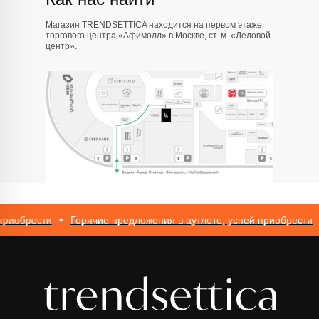
Магазин TRENDSETTICA находится на первом этаже
торгового центра «Афимолл» в Москве, ст. м. «Деловой
центр».
обрести
Горячие предложения в аутлете, успей приобрести
Г