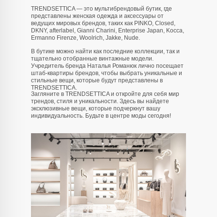
TRENDSETTICA — это мультибрендовый бутик, где
представлены женская одежда и аксессуары от
ведущих мировых брендов, таких как PINKO, Closed,
DKNY, afterlabel, Gianni Charini, Enterprise Japan, Kocca,
Ermanno Firenze, Woolrich, Jakke, Nude.
В бутике можно найти как последние коллекции, так и
тщательно отобранные винтажные модели.
Учредитель бренда Наталья Романюк лично посещает
штаб-квартиры брендов, чтобы выбрать уникальные и
стильные вещи, которые будут представлены в
TRENDSETTICA.
Загляните в TRENDSETTICA и откройте для себя мир
info@trendsettica.ru
трендов, стиля и уникальности. Здесь вы найдете
эксклюзивные вещи, которые подчеркнут вашу
+7 (966) 019-41-76
индивидуальность. Будьте в центре моды сегодня!
Каталог
О нас
Новинки
О брендах в магазине
Аксессуары
Как добраться до магазина
Белье
Новости
Блузы
Блог
Брюки
Верхняя одежда
Контакты
Джинсы
Жакеты и жилеты
Покупателям
Кардиганы и бомберы
Лонгсливы
Оплата и доставка
Обувь