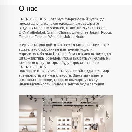
О нас
TRENDSETTICA — это мультибрендовый бутик, где
представлены женская одежда и аксессуары от
ведущих мировых брендов, таких как PINKO, Closed,
DKNY, afterlabel, Gianni Charini, Enterprise Japan, Kocca,
Ermanno Firenze, Woolrich, Jakke, Nude.
В бутике можно найти как последние коллекции, так и
тщательно отобранные винтажные модели.
Учредитель бренда Наталья Романюк лично посещает
штаб-квартиры брендов, чтобы выбрать уникальные и
стильные вещи, которые будут представлены в
TRENDSETTICA.
info@trendsettica.ru
Загляните в TRENDSETTICA и откройте для себя мир
трендов, стиля и уникальности. Здесь вы найдете
+7 (966) 019-41-76
эксклюзивные вещи, которые подчеркнут вашу
индивидуальность. Будьте в центре моды сегодня!
Каталог
О нас
Новинки
О брендах в магазине
Аксессуары
Как добраться до магазина
Белье
Новости
Блузы
Блог
Брюки
Верхняя одежда
Контакты
Джинсы
Жакеты и жилеты
Покупателям
Кардиганы и бомберы