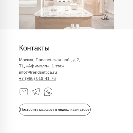
Лонгсливы
Оплата и доставка
Обувь
Возврат
Платья
Как оформить заказ
Пуловеры и джемперы
Рубашки
Политика
Сумки
конфиденциальности
Футболки и майки
Худи и свитшоты
Политика обработки
Шорты
персональных данных
Юбки
Реквизиты
Контакты
Аутлет
Оферта
Москва, Пресненская наб., д.2,
ТЦ «Афимолл», 1 этаж
info@trendsettica.ru
+7 (966) 019-41-76
ИП Романюк Н.Н.
ИНН 616110027633
ОГРНИП 317774600562272
Построить маршрут в яндекс навигаторе