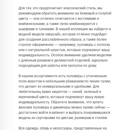
Для тех, кто предпочитает классический стиль, мы
рекомендуем обратить внимание на бежевый и голубой
цвета — они отлично сочетаются с костюмами и
комбинезонами, а также легко комбинируются с
шарфами и туниками. В нашей коллекции вы найдете и
модной модели оверсайз, которая отлично подойдет
для создания расслабленного образа, а также более
строгое оформление — например, пуловеры с полоску
или с натуральной шерстью, которые подчеркнут вашу
индивидуальность. Особое внимание уделяем моделям
с длинным рукавом и деликатной отделкой, идеально
подходящим для работы или прогулок по дому.
В нашем ассортименте есть пуловеры с утонченным
поло-воротом и небольшим убаванием по линии талии,
что делает их универсальными и удобными. Для
любительниц ярких акцентов — синий, зеленый и
коричневый цвета, которые подчеркнут вашу яркую
индивидуальность. Обратите внимание, что купить
женские пуловеры и джемперы можно прямо сейчас —
достаточно войти в кабинет и выбрать понравившуюся
модель из сортировки по цветам, размерам и стилям.
Вся одежда, обувь и аксессуары, представленные на