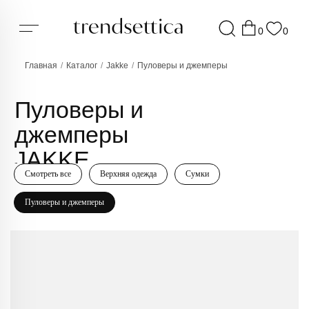
0
0
Главная
/
Каталог
/
Jakke
/
Пуловеры и джемперы
Пуловеры и
джемперы
JAKKE
Смотреть все
Верхняя одежда
Сумки
Пуловеры и джемперы