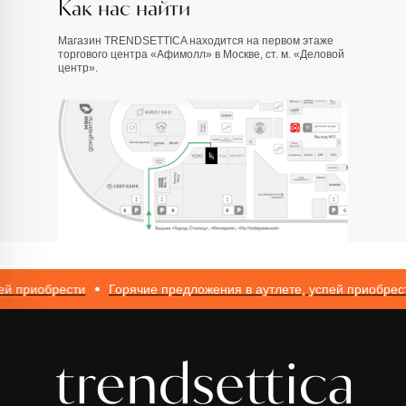
Как нас найти
ИП Романюк Н.Н.
ИНН 616110027633
ОГРНИП 317774600562272
Магазин TRENDSETTICA находится на первом этаже
торгового центра «Афимолл» в Москве, ст. м. «Деловой
центр».
 приобрести
Горячие предложения в аутлете, успей приобрести