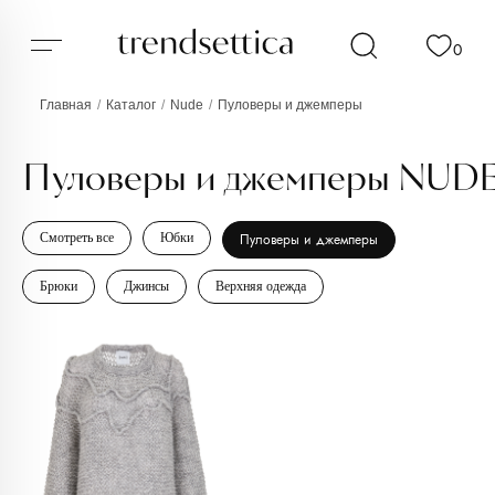
0
Главная
/
Каталог
/
Nude
/
Пуловеры и джемперы
Пуловеры и джемперы NUDE
Смотреть все
Юбки
Пуловеры и джемперы
Брюки
Джинсы
Верхняя одежда