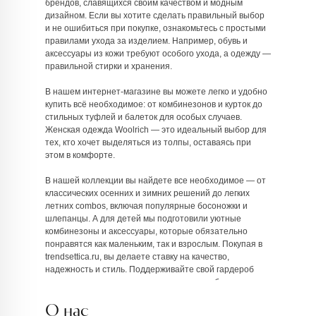
брендов, славящихся своим качеством и модным
дизайном. Если вы хотите сделать правильный выбор
и не ошибиться при покупке, ознакомьтесь с простыми
правилами ухода за изделием. Например, обувь и
аксессуары из кожи требуют особого ухода, а одежду —
правильной стирки и хранения.
В нашем интернет-магазине вы можете легко и удобно
купить всё необходимое: от комбинезонов и курток до
стильных туфлей и балеток для особых случаев.
Женская одежда Woolrich — это идеальный выбор для
тех, кто хочет выделяться из толпы, оставаясь при
этом в комфорте.
В нашей коллекции вы найдете все необходимое — от
классических осенних и зимних решений до легких
летних combos, включая популярные босоножки и
шлепанцы. А для детей мы подготовили уютные
комбинезоны и аксессуары, которые обязательно
понравятся как маленьким, так и взрослым. Покупая в
trendsettica.ru, вы делаете ставку на качество,
надежность и стиль. Поддерживайте свой гардероб
актуальными вещами от лучших мировых брендов и
наслаждайтесь каждой покупкой!
О нас